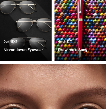
cocktails.
Gen NEXT
Gen NEXT
Nirvan Javan Eyewear
Draw me a Song
This time around, I
A continuation of the last
wanted to show a behind
concept, this was again a
the scenes look at a
look into what brought
shoot I did recently for a
us joy as kids and what
long time client - Nirvan
we love as adults with
Javan Eyewear.
Mont Blanc as the
product.