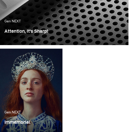
Gen NEXT
Attention, it's Sharp!
For this shoot, I wanted the photos to be minimalistic
and sleek. It all started with this idea of showing parts of
the knife, like a teaser shot that makes you want to see
more.
Gen NEXT
Immemorial