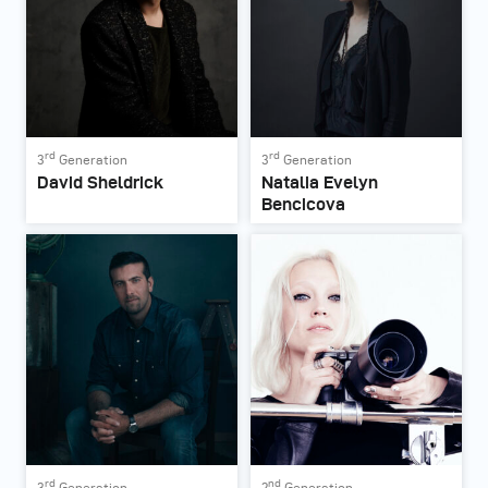
rd
rd
3
Generation
3
Generation
David Sheldrick
Natalia Evelyn
Bencicova
rd
nd
3
Generation
2
Generation