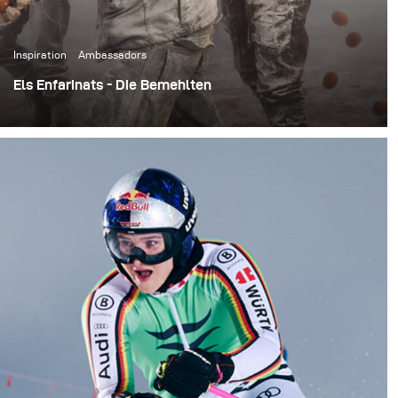
Inspiration
Ambassadors
Els Enfarinats - Die Bemehlten
Das jährliche Festival findet jeweils am 28. Dezember in
der Stadt Ibi in Alicante, Spanien, als Teil der
Feierlichkeiten zum Tag der Unschuldigen statt. Bei
dem eintägigen Fest kleiden sich die Teilnehmenden, die
als Els Enfarinats bekannt sind, in militärisch
aussehende Kostüme und inszenieren einen
(simulierten) Staatsstreich. Unter einer Explosion aus
Feuerwerkskörpern, Mehlbomben und Eiern erkämpfen
sie ihre Autorität zurück.