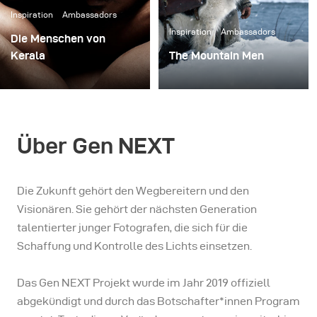
Inspiration
Ambassadors
Inspiration
Ambassadors
Die Menschen von
Kerala
The Mountain Men
Als Antonis Engrafou in
In der Wildnis der Rocky
Kerala, einem indischen
Mountains.
Bundesstaat, der für
seine natürliche
Über Gen NEXT
Schönheit bekannt ist,
ankam, befand er sich an
Bord eines Bootes, das
Die Zukunft gehört den Wegbereitern und den
sanft durch die
Visionären. Sie gehört der nächsten Generation
berühmten Backwaters
talentierter junger Fotografen, die sich für die
von Kochi fuhr. Ein
Schaffung und Kontrolle des Lichts einsetzen.
tropischer Ort voller
Kokospalmen und
Das Gen NEXT Projekt wurde im Jahr 2019 offiziell
Städte entlang der
abgekündigt und durch das Botschafter*innen Program
Küste, umgeben von den