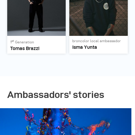
broncolor local ambassador
st
1
Generation
Isma Yunta
Tomas Brazzi
Ambassadors' stories