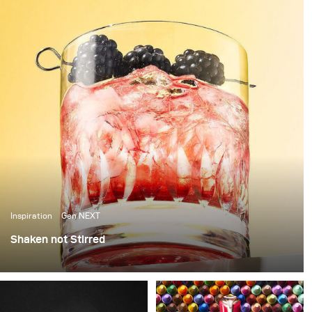
Inspiration
Gen NEXT
Shaken not Stirred
The last few weeks in Berlin have been amazing, with
over 25 degrees temperatures and sunshine, it’s been
the perfect weather to photograph some cool summer