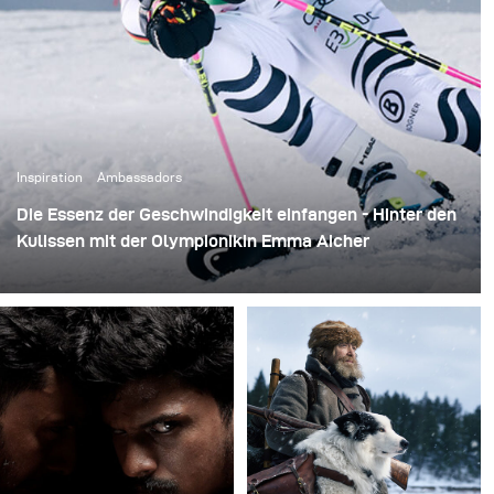
Inspiration
Ambassadors
Die Essenz der Geschwindigkeit einfangen - Hinter den
Kulissen mit der Olympionikin Emma Aicher
Ray Demski strebte bei dieser Fotoshootingsession mit
der Skirennläuferin Emma Aicher im Auftrag von Red
Bull danach, die Geschwindigkeit und Intensität des
Skifahrens einzufangen. Durch High-Speed Sync-
Funktionen wurden actionreiche Szenen bei 1/4000
Sekunde festgehalten, die sowohl ihr Talent als auch die
Dramatik des alpinen Skifahrens zeigen.