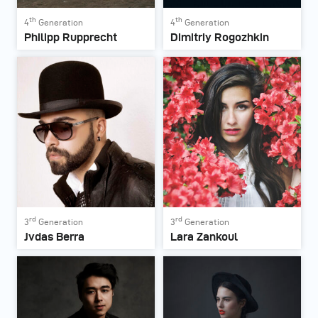
th
th
4
Generation
4
Generation
Philipp Rupprecht
Dimitriy Rogozhkin
rd
rd
3
Generation
3
Generation
Jvdas Berra
Lara Zankoul