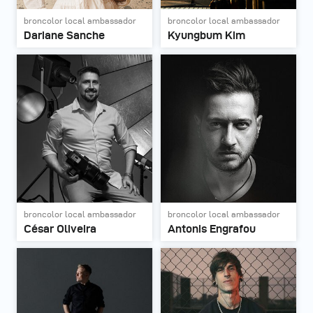
broncolor local ambassador
broncolor local ambassador
Dariane Sanche
Kyungbum Kim
broncolor local ambassador
broncolor local ambassador
César Oliveira
Antonis Engrafou