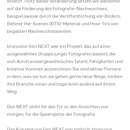
ersetzt. Trotz dieser Veränderung setzen wir weiterhin
Backwaters, die durch
das Arabische Meer und
auf die Förderung des Fotografie-Nachwuchses,
Flüsse aus ganz Kerala
beispielsweise durch die Veröffentlichung von Bildern,
gespeist werden.
Behind-the-Scenes (BTS)-Material und How-To's von
begabten Nachwuchstalenten.
broncolor Gen NEXT war ein Projekt, das auf einer
ausgewählten Gruppe junger Fotografen basiert, die
sich durch aussergewöhnliches Talent, Fähigkeiten und
kreative Visionen auszeichnen. Sie sind aktive Pioniere
in dem, was sie tun, sie gehen gerne neue Wege, treiben
ihre Branche voran und inspirieren andere auf ihrem
Weg.
Gen NEXT steht für das Tor zu den Ansichten von
morgen, für die Speerspitze der Fotografie.
Das Konzept von Gen NEXT war einfach. broncolor