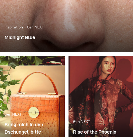
Inspiration
Gen NEXT
Midnight Blue
When I saw a few photographs of Cape Town-based
model Marizaan, I knew I wanted to photograph her
against a dark blue background.
Gen NEXT
Gen NEXT
Bring mich in den
Dschungel, bitte
Rise of the Phoenix