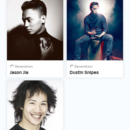
st
st
1
Generation
1
Generation
Jason Jia
Dustin Snipes