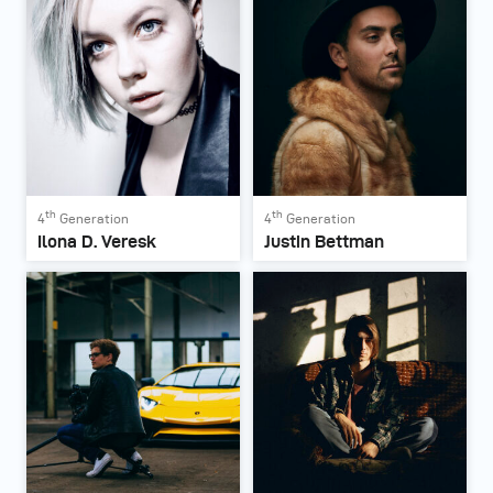
th
th
4
Generation
4
Generation
Ilona D. Veresk
Justin Bettman