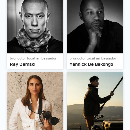
broncolor local ambassador
broncolor local ambassador
Ray Demski
Yannick De Bakongo