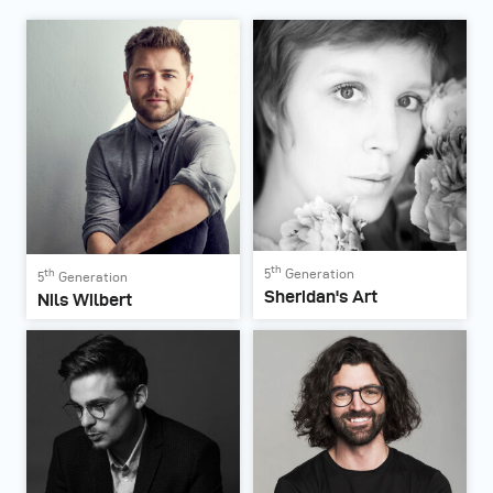
th
th
5
Generation
5
Generation
Sheridan's Art
Nils Wilbert