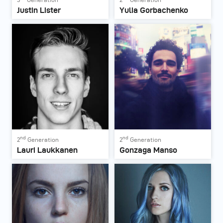
Justin Lister
Yulia Gorbachenko
nd
nd
2
Generation
2
Generation
Lauri Laukkanen
Gonzaga Manso