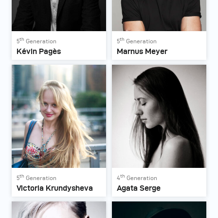
th
th
5
Generation
5
Generation
Kévin Pagès
Marnus Meyer
th
th
5
Generation
4
Generation
Victoria Krundysheva
Agata Serge