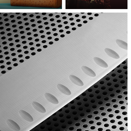
Eine meiner Lieblings-
Lighting becomes an
Handtaschendesignerinnen
extremely important
und langjährige Kundin,
factor whenever I plan
Frau Frieda, macht
my conceptual fashion
einfach die schönsten
projects. It always plays
Taschen. Um diese
the key part in delivering
atemberaubenden
not just the mood, but
Stücke zur Geltung zu
also the idea of my final
bringen, schufen wir eine
images.
Dschungel-Atmosphäre
mit sich ergänzenden
Farbtönen, um jede der
Taschen hervorzuheben.