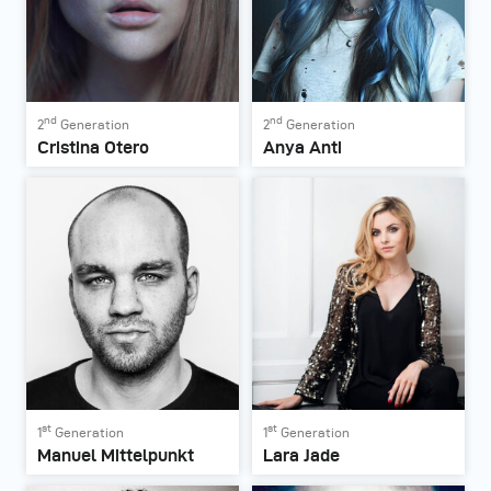
nd
nd
2
Generation
2
Generation
Cristina Otero
Anya Anti
st
st
1
Generation
1
Generation
Manuel Mittelpunkt
Lara Jade