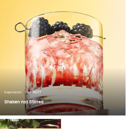
Inspiration
Gen NEXT
Shaken not Stirred
The last few weeks in Berlin have been amazing, with
over 25 degrees temperatures and sunshine, it’s been
the perfect weather to photograph some cool summer