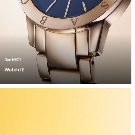
Gen NEXT
Watch It!
I find watches to be one of the most complex objects to
photograph. The set up alone can take hours of
preparation. Getting everything right is painstaking
work. But when the light hits the watch correctly and
you have these beautiful highlights and shadows
created, it feels worth all the time invested.