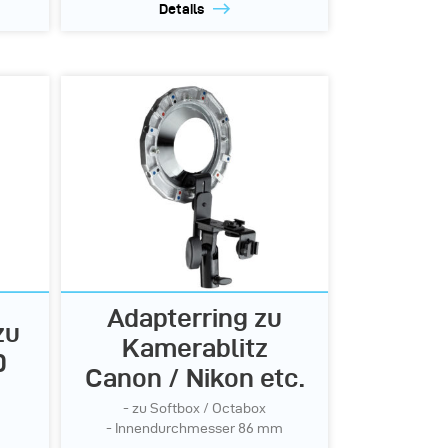
Details
Adapterring zu
zu
Kamerablitz
0
Canon / Nikon etc.
- zu Softbox / Octabox
- Innendurchmesser 86 mm