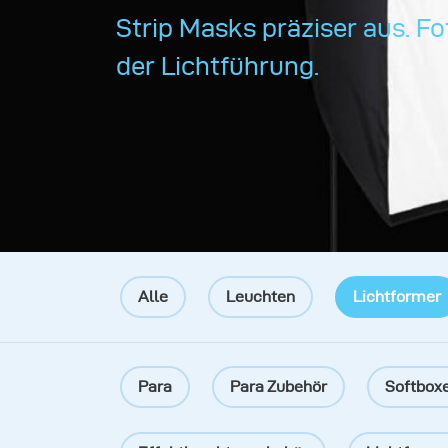
Strip Masks präziser aus. Fo
der Lichtführung.
Alle
Leuchten
Lichtformer
Para
Para Zubehör
Softbox