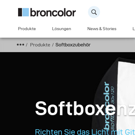
Produkte
Lösungen
News & Stories
L
Produkte
Softboxzubehör
Softboxen
Richten Sie das Licht mit G