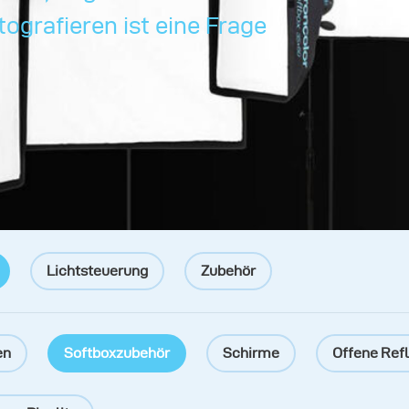
tografieren ist eine Frage
Lichtsteuerung
Zubehör
en
Softboxzubehör
Schirme
Offene Ref