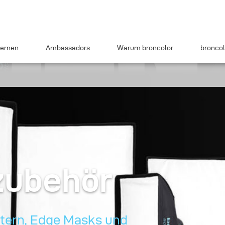
ernen
Ambassadors
Warum broncolor
broncol
zubehör
ittern, Edge Masks und