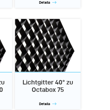
Details
zu
Lichtgitter 40° zu
0
Octabox 75
Details