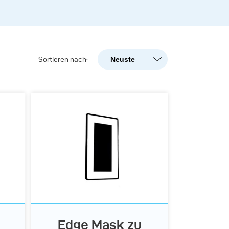
Neuste
Sortieren nach:
Neuste
Beliebtheit
A-Z
Z-A
Edge Mask zu