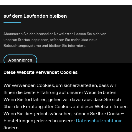
auf dem Laufenden bleiben
Abonnieren Sie den broncolor Newsletter. Lassen Sie sich von
unseren Stories inspirieren, erfahren Sie mehr über neue
Beleuchtungssysteme und bleiben Sie informiert.
Abonnieren
Diese Website verwendet Cookies
Produkte
Bildungsprogramm
Wir verwenden Cookies, um sicherzustellen, dass wir
Kontakt
Technologien
Ihnen die beste Erfahrung auf unserer Website bieten.
Contribute to our blog
Lernen
Support
Karriere
Wenn Sie fortfahren, gehen wir davon aus, dass Sie sich
Media Center
über den Empfang aller Cookies auf dieser Website freuen.
Wenn Sie dies jedoch wünschen, können Sie Ihre Cookie-
Einstellungen jederzeit in unserer
Datenschutzrichtlinie
ändern.