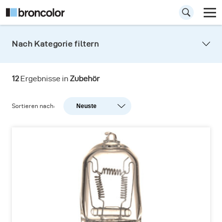
Nach Kategorie filtern
Einstelllichtlampen
12
Ergebnisse in
Zubehör
Halogen Einstelllampen für Ihre broncolor
Leuchten und Kompaktgeräte
Sortieren nach:
Neuste
Neuste
Beliebtheit
A-Z
Z-A