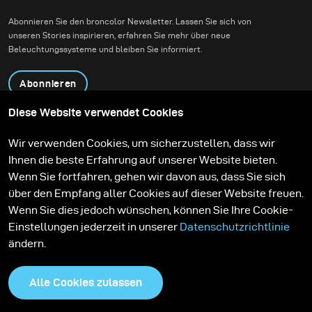
Abonnieren Sie den broncolor Newsletter. Lassen Sie sich von
unseren Stories inspirieren, erfahren Sie mehr über neue
Beleuchtungssysteme und bleiben Sie informiert.
Abonnieren
Diese Website verwendet Cookies
Produkte
Bildungsprogramm
Wir verwenden Cookies, um sicherzustellen, dass wir
Kontakt
Technologien
Ihnen die beste Erfahrung auf unserer Website bieten.
Contribute to our blog
Lernen
Support
Karriere
Wenn Sie fortfahren, gehen wir davon aus, dass Sie sich
Media Center
über den Empfang aller Cookies auf dieser Website freuen.
Wenn Sie dies jedoch wünschen, können Sie Ihre Cookie-
Einstellungen jederzeit in unserer
Datenschutzrichtlinie
ändern.
Alle Cookies zulassen