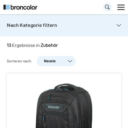
Nach Kategorie filtern
Taschen
13
Ergebnisse in
Zubehör
Alle Taschen für den sicheren Transport Ihrer
Beleuchtungsausrüstung.
Sortieren nach:
Neuste
Neuste
Beliebtheit
A-Z
Z-A