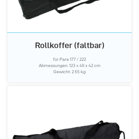
Rollkoffer (faltbar)
für Para 177 / 222
Abmessungen: 123 x 40 x 42 cm
Gewicht: 2.55 kg