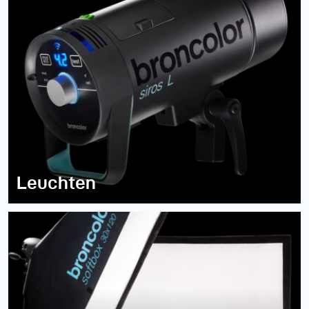
noch entscheidend mehr
Zeit, um die Bildqualität
deutlich zu steigern.
Dieses Beispiel zeigt, wie
schon mit minimalem
Mehraufwand ein sauber
kontrolliertes und
hochwertiges Ergebnis
erzielt werden kann.
Leuchten