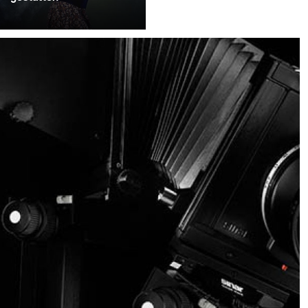
Im musikgetriebenen
visuellen Storytelling ist
Licht mehr als bloße
Beleuchtung - es formt
Emotion, Atmosphäre
und erzählerische Tiefe.
Diese Philosophie wurde
in Swargaloka zum
Leben erweckt, einer im
Studio produzierten
Musikclip- und
Fotoproduktion, die in
Zusammenarbeit mit
einem der
renommiertesten
Musiker Indonesiens
entstand und visuell von
Martha Suherman