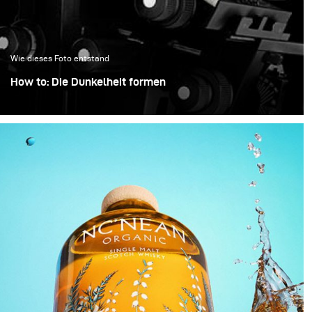
inszeniert wurde.
Wie dieses Foto entstand
How to: Die Dunkelheit formen
Wenn ich dunkle, hochdetaillierte Objekte fotografiere,
denke ich nicht daran, Licht hinzuzufügen – ich denke
daran, es zu formen. Bei einer Fachkamera zählt jede
Oberfläche: der Balgen, die Metallkanten, das Glas. Mein
Ziel ist es, genau zu kontrollieren, was sichtbar wird und
was im Schatten bleibt.