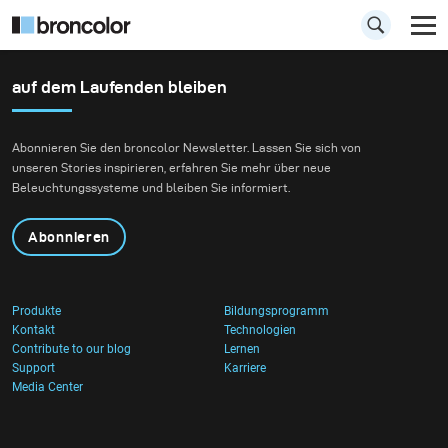
auf dem Laufenden bleiben
Dauerlicht
Abonnieren Sie den broncolor Newsletter. Lassen Sie sich von
unseren Stories inspirieren, erfahren Sie mehr über neue
Entdecken Sie das broncolor Sortiment an
Beleuchtungssysteme und bleiben Sie informiert.
Dauerlicht. LED- und HMI-Technologien
ermöglichen Ihnen eine präzise
Abonnieren
Lichtgestaltung für Kino, TV oder Messen.
Produkte
Bildungsprogramm
Kontakt
Technologien
Contribute to our blog
Lernen
Support
Karriere
Media Center