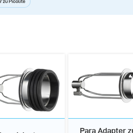
 zu Picolite
Para Adapter z