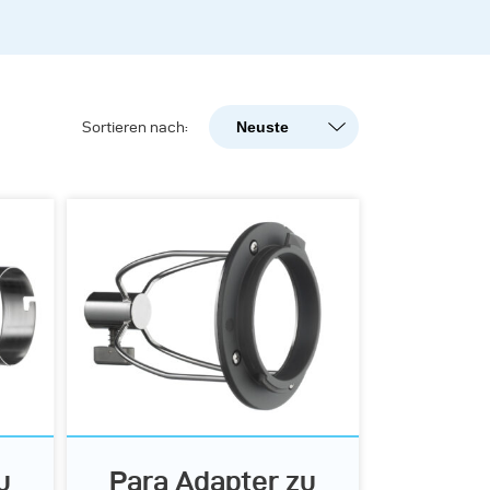
Neuste
Sortieren nach:
Neuste
Beliebtheit
A-Z
Z-A
u
Para Adapter zu