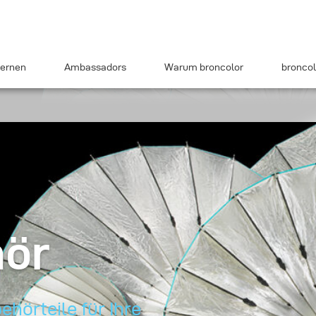
ernen
Ambassadors
Warum broncolor
broncol
hör
hörteile für Ihre