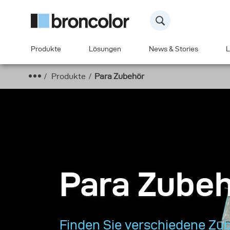
Produkte
Lösungen
News & Stories
L
Produkte
Para Zubehör
Para Zube
Finden Sie verschiedene Zube