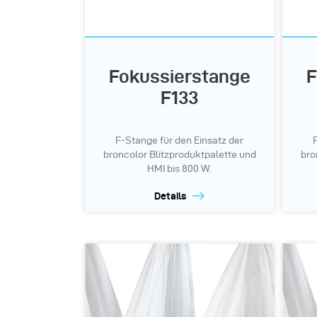
Fokussierstange
F
F133
F-Stange für den Einsatz der
broncolor Blitzproduktpalette und
bro
HMI bis 800 W.
Details