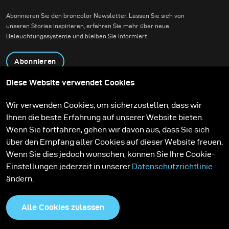
Abonnieren Sie den broncolor Newsletter. Lassen Sie sich von
unseren Stories inspirieren, erfahren Sie mehr über neue
Beleuchtungssysteme und bleiben Sie informiert.
Abonnieren
Diese Website verwendet Cookies
Produkte
Bildungsprogramm
Wir verwenden Cookies, um sicherzustellen, dass wir
Kontakt
Technologien
Ihnen die beste Erfahrung auf unserer Website bieten.
Contribute to our blog
Lernen
Support
Karriere
Wenn Sie fortfahren, gehen wir davon aus, dass Sie sich
Media Center
über den Empfang aller Cookies auf dieser Website freuen.
Wenn Sie dies jedoch wünschen, können Sie Ihre Cookie-
Einstellungen jederzeit in unserer
Datenschutzrichtlinie
ändern.
Alle Cookies zulassen