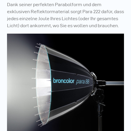
Dank seiner perfekten Parabolform und dem
exklusiven Reflektormaterial sorgt Para 222 dafür, dass
jedes einzelne Joule Ihres Lichtes (oder Ihr gesamtes
Licht) dort ankommt, wo Sie es wollen und brauchen.