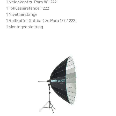
1 Neigekopf zu Para 88-222
1 Fokussierstange F222
1 Nivellierstange
1 Rollkoffer (faltbar) zu Para 177 / 222
1 Montageanleitung