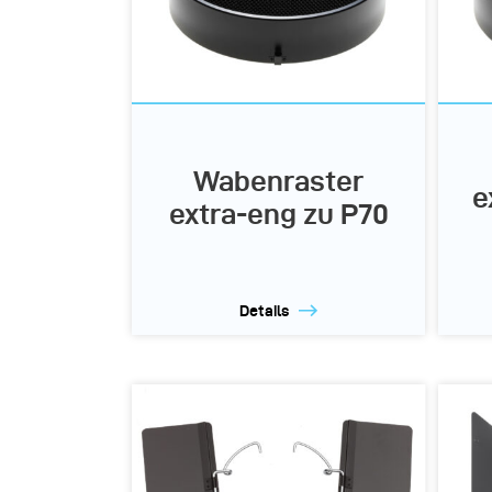
Wabenraster
e
extra-eng zu P70
Details