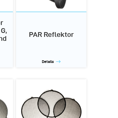
r
 G,
PAR Reflektor
nd
Details