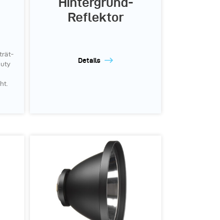
Hintergrund-
Reflektor
trät-
Details
auty
ht.