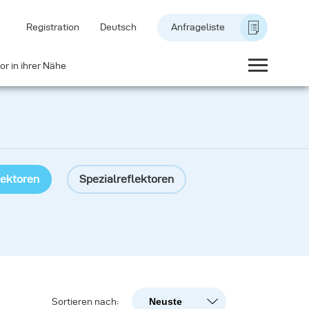
Registration
Deutsch
Anfrageliste
or in ihrer Nähe
lektoren
Spezialreflektoren
Adapter
Neuste
Sortieren nach:
Neuste