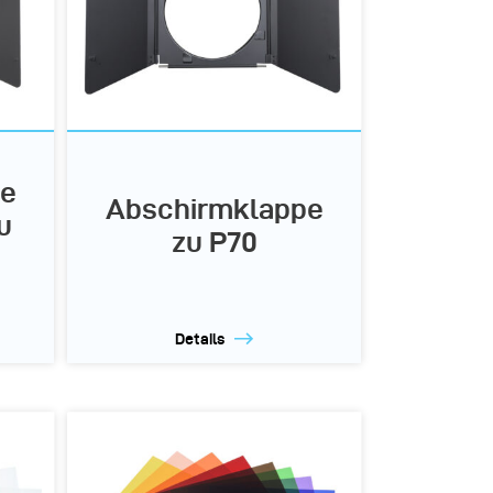
pe
Abschirmklappe
u
zu P70
Details