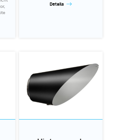
icht
Details
or,
ite