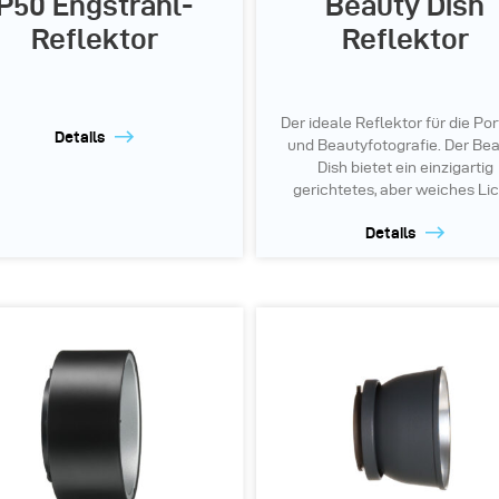
P50 Engstrahl-
Beauty Dish
Reflektor
Reflektor
Der ideale Reflektor für die Por
Details
und Beautyfotografie. Der Be
Dish bietet ein einzigartig
gerichtetes, aber weiches Lic
Details