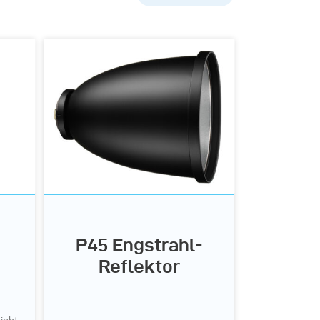
Beliebtheit
A-Z
Z-A
P45 Engstrahl-
Reflektor