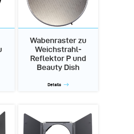
Wabenraster zu
u
Weichstrahl-
Reflektor P und
Beauty Dish
Details