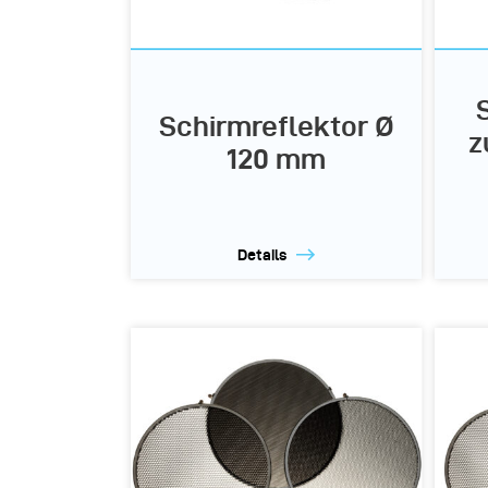
Schirmreflektor Ø
z
120 mm
Details