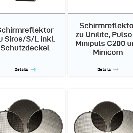
Schirmreflekto
Schirmreflektor
zu Unilite, Pulso
u Siros/S/L inkl.
Minipuls C200 u
Schutzdeckel
Minicom
Details
Details