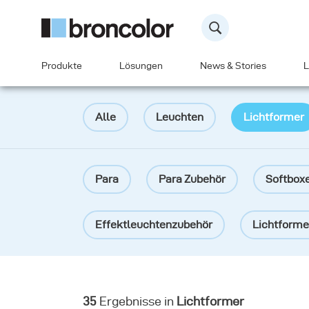
Produkte
Lösungen
News & Stories
L
Alle
Leuchten
Lichtformer
Para
Para Zubehör
Softbox
Effektleuchtenzubehör
Lichtformer
Reflektoren
Wabenraster
D
35
Ergebnisse in
Lichtformer