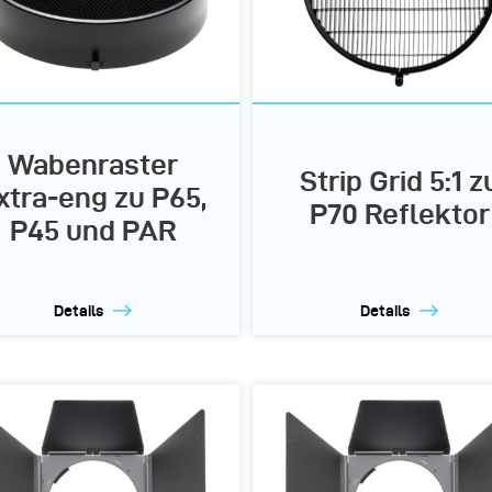
Wabenraster
Strip Grid 5:1 z
xtra-eng zu P65,
P70 Reflektor
P45 und PAR
Details
Details