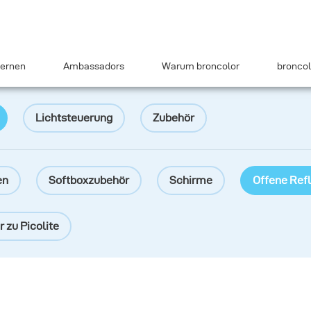
ernen
Ambassadors
Warum broncolor
broncol
Lichtsteuerung
Zubehör
en
Softboxzubehör
Schirme
Offene Ref
 zu Picolite
iffusionsfilter
Abschirmklappen
Farbfilter