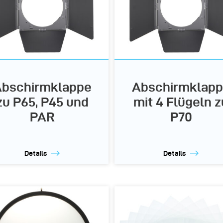
bschirmklappe
Abschirmklap
zu P65, P45 und
mit 4 Flügeln z
PAR
P70
Details
Details