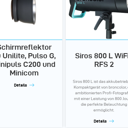
Schirmreflektor
 Unilite, Pulso G,
Siros 800 L WiFi
inipuls C200 und
RFS 2
Minicom
Siros 800 L ist das akkubetrie
Details
Kompaktgerät von broncolor,
ambitionierten Profi-Fotogra
mit einer Leistung von 800 Jo
die perfekte Beleuchtung
ermöglicht.
Details