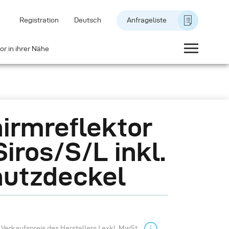
Registration
Deutsch
Anfrageliste
or in ihrer Nähe
irmreflektor
Siros/S/L inkl.
utzdeckel
Verkaufspreis des Herstellers | exkl. MwSt.