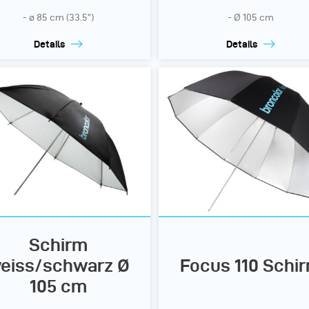
- ø 85 cm (33.5”)
- Ø 105 cm
Details
Details
Schirm
eiss/schwarz Ø
Focus 110 Schi
105 cm