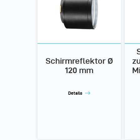
Schirmreflektor Ø
zu
120 mm
M
Details