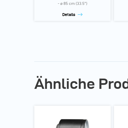
- ø 85 cm (33.5”)
Details
Ähnliche Pro