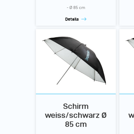
- Ø 85 cm
Details
Schirm
weiss/schwarz Ø
w
85 cm