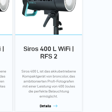
 |
Siros 400 L WiFi |
RFS 2
bene
Siros 400 L ist das akkubetriebene
 das
Kompaktgerät von broncolor, das
fen
ambitionierten Profi-Fotografen
ules
mit einer Leistung von 400 Joules
die perfekte Beleuchtung
ermöglicht.
Details