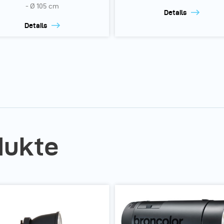
- Ø 105 cm
Details
Details
dukte