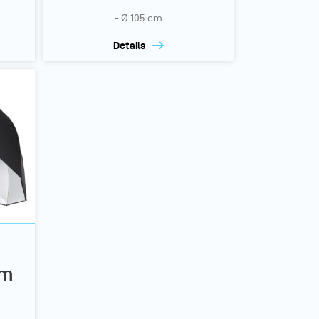
- Ø 105 cm
Details
rm