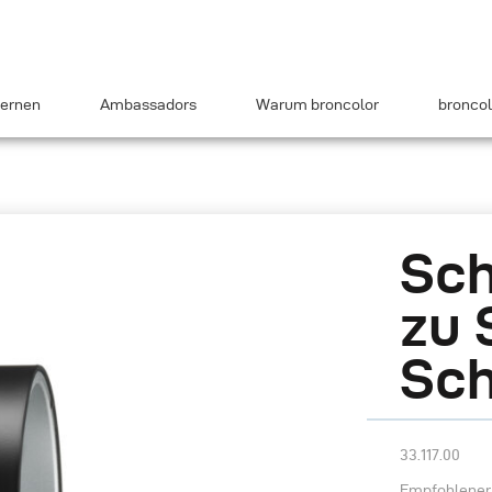
ernen
Ambassadors
Warum broncolor
broncol
Sch
zu 
Sch
33.117.00
Empfohlener 