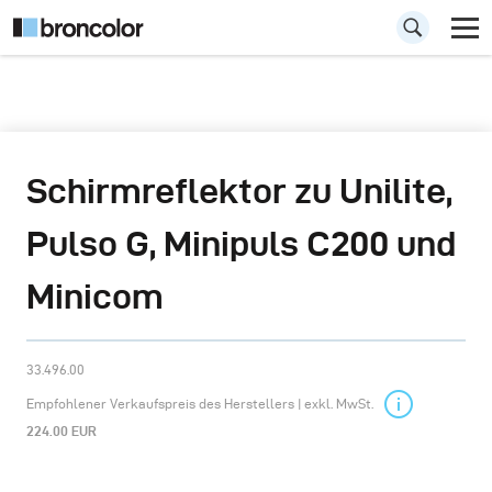
Schirmreflektor zu Unilite,
Pulso G, Minipuls C200 und
Minicom
33.496.00
Empfohlener Verkaufspreis des Herstellers | exkl. MwSt.
224.00 EUR