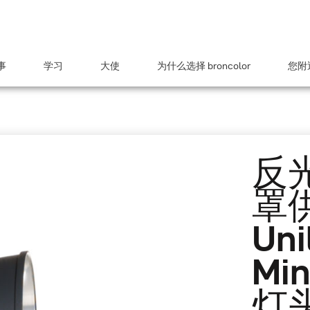
事
学习
大使
为什么选择 broncolor
您附近
反
罩供
Uni
Mi
灯