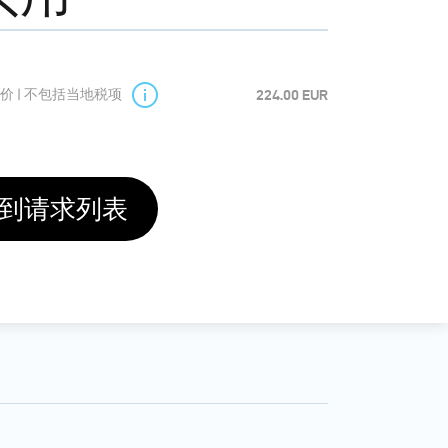
价 | 不包括当地税项
224.00 EUR
到请求列表