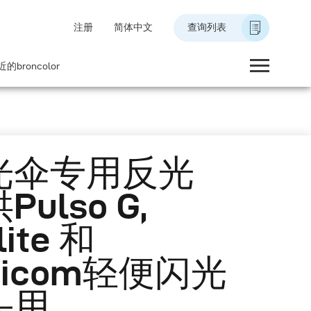
注册
简体中文
查询列表
的broncolor
光伞专用反光
Pulso G,
lite 和
nicom轻便闪光
头用