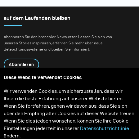
auf dem Laufenden bleiben
Abonnieren Sie den broncolor Newsletter. Lassen Sie sich von
unseren Stories inspirieren, erfahren Sie mehr über neue
Beleuchtungssysteme und bleiben Sie informiert.
Abonnieren
Diese Website verwendet Cookies
Produkte
Bildungsprogramm
Wir verwenden Cookies, um sicherzustellen, dass wir
Kontakt
Technologien
Ihnen die beste Erfahrung auf unserer Website bieten.
Contribute to our blog
Lernen
Support
Karriere
Wenn Sie fortfahren, gehen wir davon aus, dass Sie sich
Media Center
über den Empfang aller Cookies auf dieser Website freuen.
Wenn Sie dies jedoch wünschen, können Sie Ihre Cookie-
Einstellungen jederzeit in unserer
Datenschutzrichtlinie
ändern.