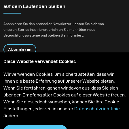
auf dem Laufenden bleiben
Abonnieren Sie den broncolor Newsletter. Lassen Sie sich von
unseren Stories inspirieren, erfahren Sie mehr über neue
Beleuchtungssysteme und bleiben Sie informiert.
Abonnieren
Diese Website verwendet Cookies
Produkte
Bildungsprogramm
Wir verwenden Cookies, um sicherzustellen, dass wir
Kontakt
Technologien
Ihnen die beste Erfahrung auf unserer Website bieten.
Contribute to our blog
Lernen
Support
Karriere
Wenn Sie fortfahren, gehen wir davon aus, dass Sie sich
Media Center
über den Empfang aller Cookies auf dieser Website freuen.
Wenn Sie dies jedoch wünschen, können Sie Ihre Cookie-
Einstellungen jederzeit in unserer
Datenschutzrichtlinie
ändern.