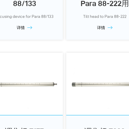
88/133
Para 88-222用
cusing device for Para 88/133
Tilt head to Para 88-222
详情
详情