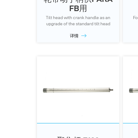
FB用
Tilt head with crank handle as an
Fo
upgrade of the standard tilt head
详情