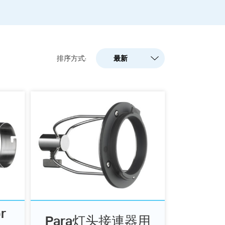
最新
排序方式:
最新
人气
A-Z
Z-A
r
Para灯头接連器用