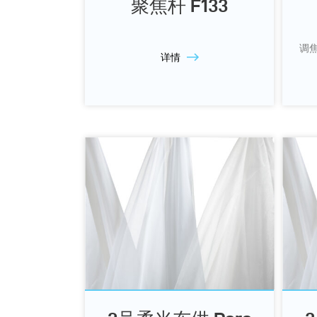
聚焦杆 F133
调焦
详情