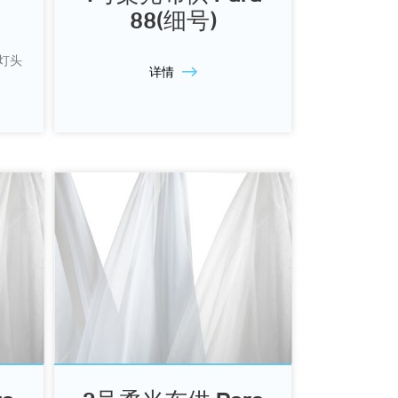
88(细号)
W灯头
详情