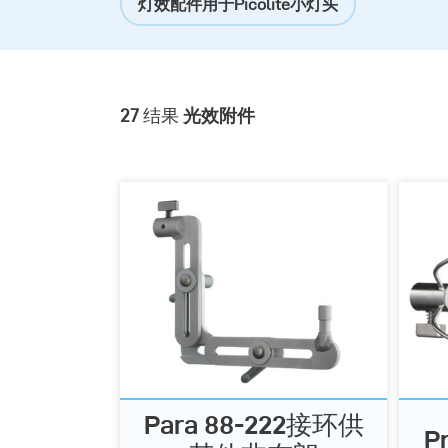
灯效配件用于Picolite小灯头
27
结果
光效附件
Para 88-222接环供
P