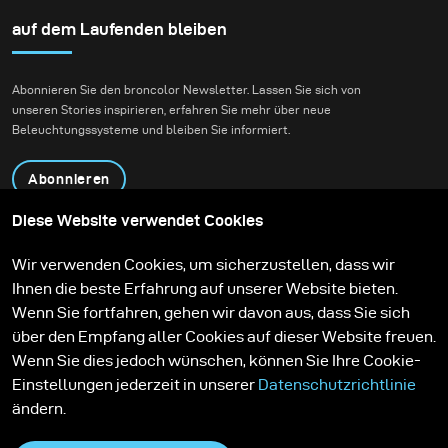
auf dem Laufenden bleiben
Abonnieren Sie den broncolor Newsletter. Lassen Sie sich von
unseren Stories inspirieren, erfahren Sie mehr über neue
Beleuchtungssysteme und bleiben Sie informiert.
Abonnieren
Diese Website verwendet Cookies
Produkte
Bildungsprogramm
Wir verwenden Cookies, um sicherzustellen, dass wir
Kontakt
Technologien
Ihnen die beste Erfahrung auf unserer Website bieten.
Contribute to our blog
Lernen
Support
Karriere
Wenn Sie fortfahren, gehen wir davon aus, dass Sie sich
Media Center
über den Empfang aller Cookies auf dieser Website freuen.
Wenn Sie dies jedoch wünschen, können Sie Ihre Cookie-
Einstellungen jederzeit in unserer
Datenschutzrichtlinie
ändern.