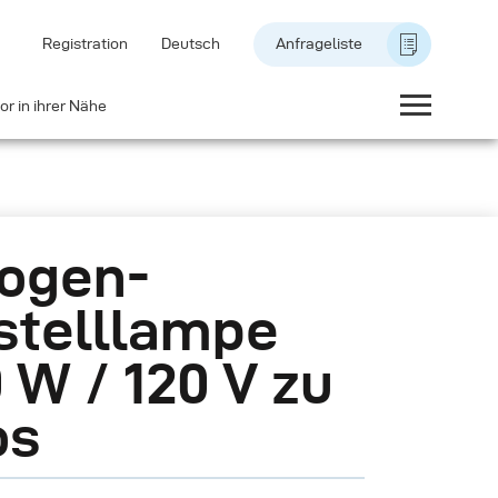
Registration
Deutsch
Anfrageliste
or in ihrer Nähe
ogen-
stelllampe
 W / 120 V zu
os