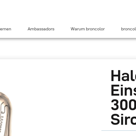
ernen
Ambassadors
Warum broncolor
broncol
Hal
Ein
300
Sir