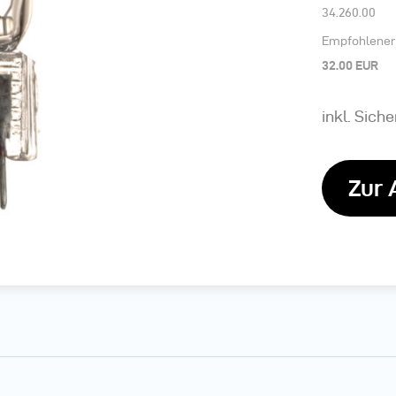
34.260.00
Empfohlener 
32.00 EUR
inkl. Sich
Zur 