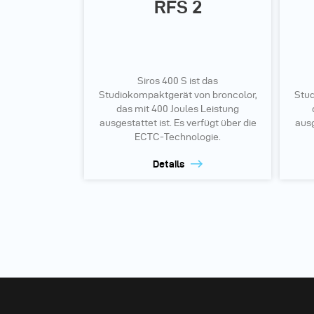
RFS 2
Siros 400 S ist das
Studiokompaktgerät von broncolor,
Stud
das mit 400 Joules Leistung
ausgestattet ist. Es verfügt über die
ausg
ECTC-Technologie.
Details