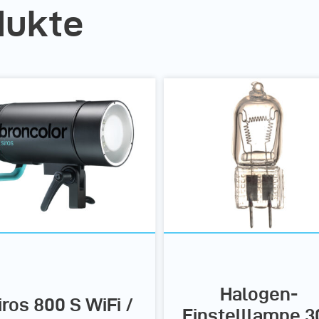
dukte
Halogen-
iros 800 S WiFi /
Einstelllampe 3