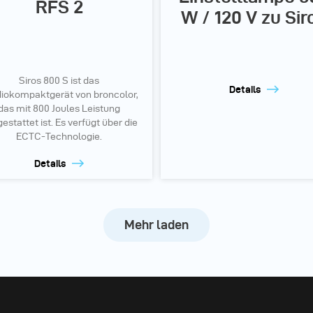
RFS 2
W / 120 V zu Sir
Siros 800 S ist das
Details
iokompaktgerät von broncolor,
das mit 800 Joules Leistung
estattet ist. Es verfügt über die
ECTC-Technologie.
Details
Mehr laden