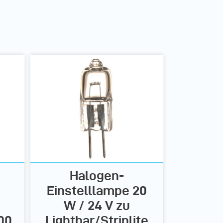
Halogen-
Einstelllampe 20
W / 24 V zu
00
Lightbar/Striplite