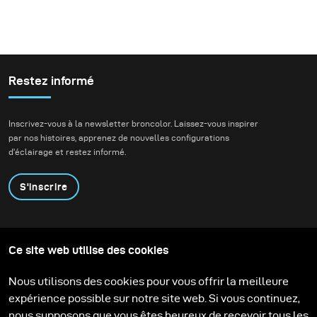
Restez informé
Inscrivez-vous à la newsletter broncolor. Laissez-vous inspirer
par nos histoires, apprenez de nouvelles configurations
d'éclairage et restez informé.
S'inscrire
Produits
Programme éducatif
Ce site web utilise des cookies
Contactez-nous
Technologies
Contribute to our blog
Apprendre
Support
Carrière
Nous utilisons des cookies pour vous offrir la meilleure
Media Center
expérience possible sur notre site web. Si vous continuez,
nous supposons que vous êtes heureux de recevoir tous les