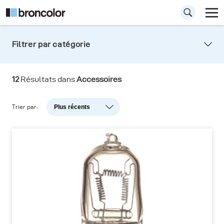
Filtrer par catégorie
Lampes pilotes
12
Résultats dans
Accessoires
Trouver les lampes pilotes de rechange qu'il
vous faut pour les appareils broncolor
Trier par:
Plus récents
Plus récents
Popularité
A-Z
Z-A