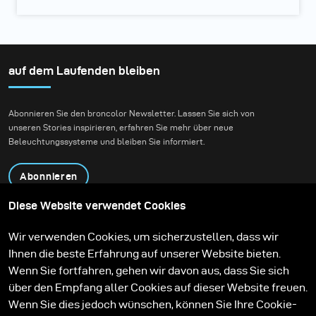
auf dem Laufenden bleiben
Abonnieren Sie den broncolor Newsletter. Lassen Sie sich von
unseren Stories inspirieren, erfahren Sie mehr über neue
Beleuchtungssysteme und bleiben Sie informiert.
Abonnieren
Diese Website verwendet Cookies
Produkte
Bildungsprogramm
Wir verwenden Cookies, um sicherzustellen, dass wir
Kontakt
Technologien
Ihnen die beste Erfahrung auf unserer Website bieten.
Contribute to our blog
Lernen
Support
Karriere
Wenn Sie fortfahren, gehen wir davon aus, dass Sie sich
Media Center
über den Empfang aller Cookies auf dieser Website freuen.
Wenn Sie dies jedoch wünschen, können Sie Ihre Cookie-