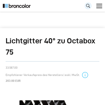
Lichtgitter 40° zu Octabox
75
33.587.00
Empfohlener Verkaufspreis des Herstellers | exkl. MwSt.
203.00 EUR