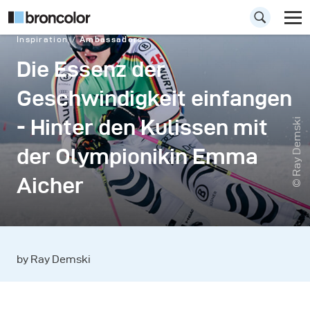
Inspiration
Ambassadors
Die Essenz der
Geschwindigkeit einfangen
- Hinter den Kulissen mit
© Ray Demski
der Olympionikin Emma
Aicher
by Ray Demski