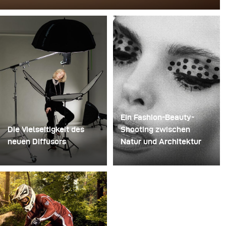
Für dieses Bild verwendete David Lund einen Stapel
günstiger Einweg-Sektgläser aus Kunststoff. Er
entfernte die Standfüße, bohrte ein Loch durch die Mitte
jedes einzelnen Glases und steckte sie anschließend
auf einen Bohrer. So entstand eine mehrschichtige,
rotierende Konstruktion, die die Flüssigkeit zunächst
aufnehmen und dann freigeben konnte.
Ein Fashion-Beauty-
Die Vielseitigkeit des
Shooting zwischen
neuen Diffusors
Natur und Architektur
Manche Shootings
Für dieses Projekt hatten
dienen dazu, Ideen zu
wir die Vision eines
testen. Andere dazu,
Fashion-Beauty-
neues Equipment
Shootings in einer
auszuprobieren. Dieses
Umgebung, die Natur
Shooting war beides
und zeitgenössische