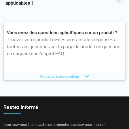
applicables ?
Vous avez des questions spécifiques sur un produit ?
Trouvez votre produit ci-dessous ainsi les réponses à
toutes vos questions sur la page du produit en question,
en cliquant sur l'onglet FAQ.
Octamini 50
Voir la liste des produits
Diffuseur pour parapluie Focus 110
Chargeur USB-C 140 W
Restez informé
Réflecteur grand angle pour parapluie Ø 120 mm
Cloche de protection en verre mat pour Stelos
Inscrivez-vous à la newsletter broncolor. Laissez-vous inspirer