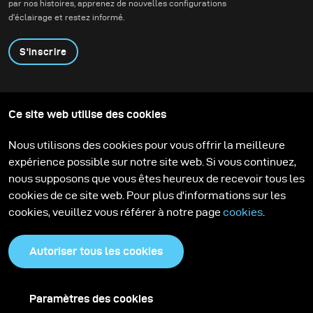
par nos histoires, apprenez de nouvelles configurations
Câble USB-C 3m
d'éclairage et restez informé.
Batterie Li-Ion 28 V V-Mount
S'inscrire
Stelos 800 L
Émetteur RFS 3
Produits
Programme éducatif
Ce site web utilise des cookies
Contactez-nous
Set d'accessoires pour empiler la station de charge
Technologies
Contribute to our blog
Apprendre
Support
Carrière
Nous utilisons des cookies pour vous offrir la meilleure
pour jusqu'à 4 batteries enfichables
Media Center
expérience possible sur notre site web. Si vous continuez,
Satos station de charge pour jusqu'à 4 batteries
nous supposons que vous êtes heureux de recevoir tous les
cookies de ce site web. Pour plus d'informations sur les
enfichables
cookies, veuillez vous référer à notre page
cookies
.
Verre de protection mat 5500 K pour Pulso L
Autoriser tous les cookies
Câble-rallonge pour Pulso L
Batterie enfichable pour Satos
Paramètres des cookies
Politique de confidentialité
Cookies