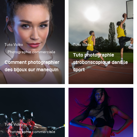
Tuto Vidéo
Tuto Vidéo
Photographie commerciale
Tuto photographie
Comment photographier
strobonscopique dans le
des bijoux sur manequin
sport
Tuto Vidéo
Photographie commerciale