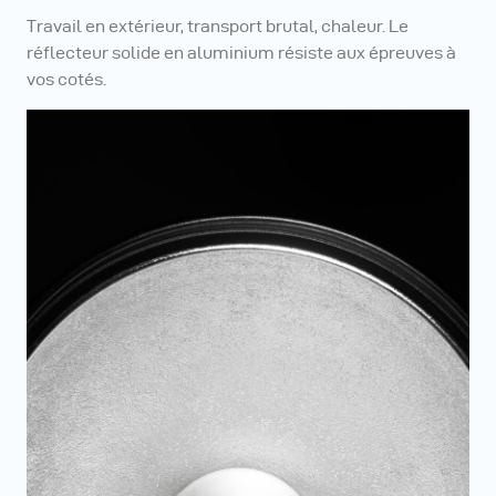
Travail en extérieur, transport brutal, chaleur. Le
réflecteur solide en aluminium résiste aux épreuves à
vos cotés.