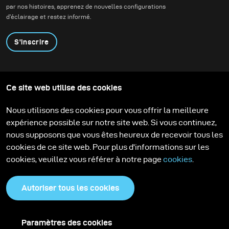
mode.
par nos histoires, apprenez de nouvelles configurations
d'éclairage et restez informé.
S'inscrire
Produits
Programme éducatif
Ce site web utilise des cookies
Contactez-nous
Technologies
Contribute to our blog
Apprendre
Support
Carrière
Nous utilisons des cookies pour vous offrir la meilleure
Media Center
expérience possible sur notre site web. Si vous continuez,
nous supposons que vous êtes heureux de recevoir tous les
cookies de ce site web. Pour plus d'informations sur les
cookies, veuillez vous référer à notre page
cookies
.
Autoriser tous les cookies
Paramètres des cookies