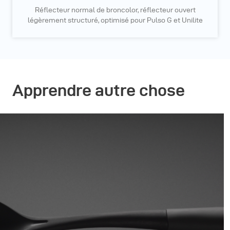
Réflecteur normal de broncolor, réflecteur ouvert
légèrement structuré, optimisé pour Pulso G et Unilite
Apprendre autre chose