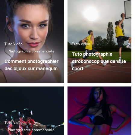
Tuto Vidéo
Tuto Vidéo
Photographie commerciale
Tuto photographie
Comment photographier
strobonscopique dans le
des bijoux sur manequin
sport
Tuto Vidéo
Photographie commerciale