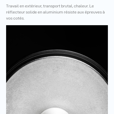
Travail en extérieur, transport brutal, chaleur. Le
réflecteur solide en aluminium résiste aux épreuves à
vos cotés.