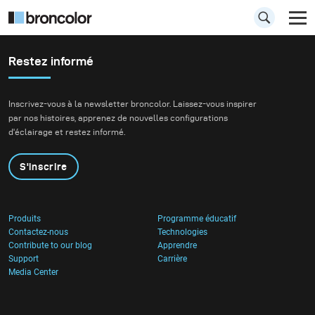
Restez informé
Lumière continue
Inscrivez-vous à la newsletter broncolor. Laissez-vous inspirer
par nos histoires, apprenez de nouvelles configurations
Découvrez la gamme de lumière continue de
d'éclairage et restez informé.
broncolor. Les technologies LED et HMI vous
permettent de façonner la lumière avec
S'inscrire
précision pour le cinéma, la télévision ou les
foires.
Produits
Programme éducatif
Contactez-nous
Technologies
Contribute to our blog
Apprendre
Support
Carrière
Media Center