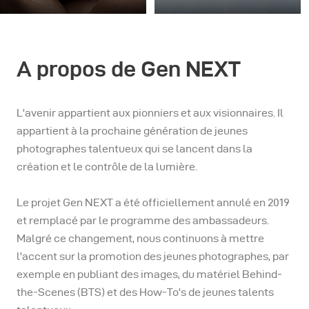
Lorsqu'Antonis Engrafou
Dans la nature sauvage
est arrivé au Kerala, un
des Montagnes
État indien réputé pour
Rocheuses.
sa beauté naturelle, il se
A propos de Gen NEXT
trouvait à bord d'un
bateau qui naviguait
doucement à travers les
L'avenir appartient aux pionniers et aux visionnaires. Il
célèbres backwaters de
appartient à la prochaine génération de jeunes
Kochi. Un lieu tropical
photographes talentueux qui se lancent dans la
rempli de cocotiers et de
création et le contrôle de la lumière.
villes le long de la côte,
entouré de backwaters
Le projet Gen NEXT a été officiellement annulé en 2019
alimentés par la mer
et remplacé par le programme des ambassadeurs.
d'Arabie et des rivières
Malgré ce changement, nous continuons à mettre
de tout le Kerala.
l'accent sur la promotion des jeunes photographes, par
exemple en publiant des images, du matériel Behind-
the-Scenes (BTS) et des How-To's de jeunes talents