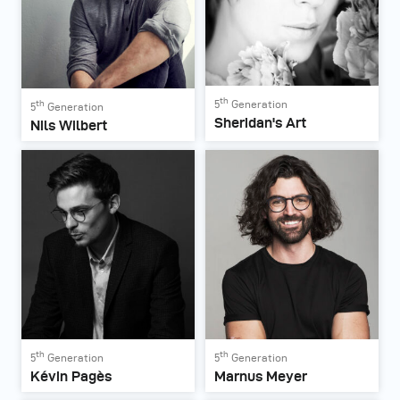
th
th
5
Generation
5
Generation
Sheridan's Art
Nils Wilbert
th
th
5
Generation
5
Generation
Kévin Pagès
Marnus Meyer