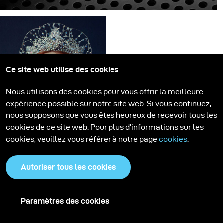
For this shoot, I wanted the photos to be minimalistic
and sleek. It all started with this idea of showing parts of
the knife, like a teaser shot that makes you want to see
more.
Ce site web utilise des cookies
Nous utilisons des cookies pour vous offrir la meilleure
expérience possible sur notre site web. Si vous continuez,
nous supposons que vous êtes heureux de recevoir tous les
Gen NEXT
cookies de ce site web. Pour plus d'informations sur les
cookies, veuillez vous référer à notre page
cookies
.
Immemorial
My work has always
Autoriser tous les cookies
been heavily influenced
by the old masters of the
Charger plus de Stories
Flemish Primitives and
Paramètres des cookies
the era of the Pre-
Raphaelites. There is