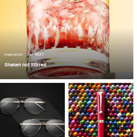
Inspiration
Gen NEXT
Shaken not Stirred
The last few weeks in Berlin have been amazing, with
over 25 degrees temperatures and sunshine, it’s been
the perfect weather to photograph some cool summer
cocktails.