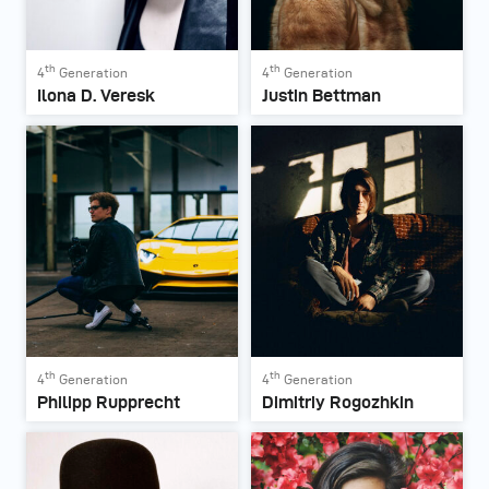
th
th
4
Generation
4
Generation
Ilona D. Veresk
Justin Bettman
th
th
4
Generation
4
Generation
Philipp Rupprecht
Dimitriy Rogozhkin