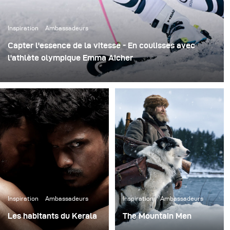
Inspiration
Ambassadeurs
Capter l'essence de la vitesse - En coulisses avec
l'athlète olympique Emma Aicher
Lors de cette session de photos avec la skieuse Emma
Aicher pour Red Bull, Ray Demski s'est efforcé de
capturer la vitesse et l'intensité du ski. Grâce à la
fonction High-Speed Sync, des scènes pleines d'action
ont été capturées à 1/4000 de seconde, montrant à la
fois son talent et l'intensité dramatique du ski alpin.
Inspiration
Ambassadeurs
Inspiration
Ambassadeurs
Les habitants du Kerala
The Mountain Men