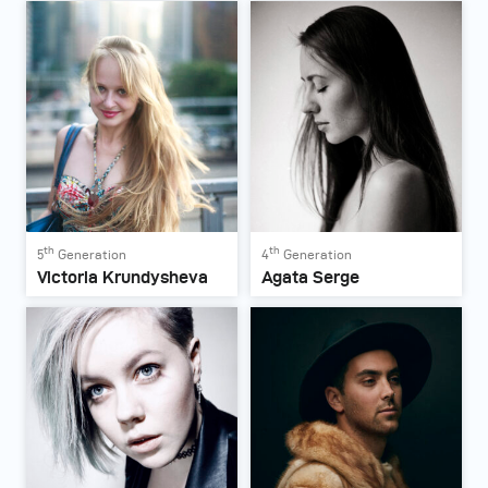
th
th
5
Generation
4
Generation
Victoria Krundysheva
Agata Serge