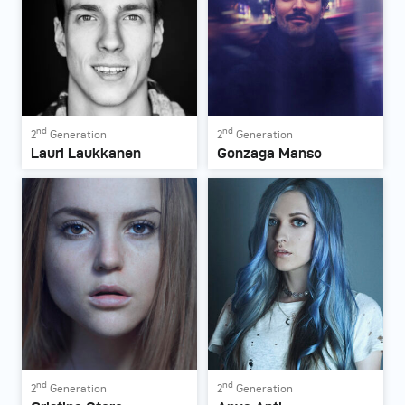
nd
nd
2
Generation
2
Generation
Lauri Laukkanen
Gonzaga Manso
nd
nd
2
Generation
2
Generation