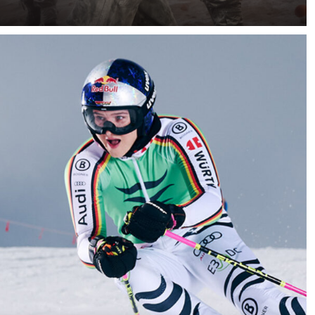
Le festival annuel a lieu dans la ville d'Ibi à Alicante, en
Espagne, le 28 décembre, dans le cadre des
célébrations liées à la Journée des Innocents. Au cours
de cette journée, les participants, connus sous le nom
de "Els Enfarinats", se déguisent en faux militaires et
organisent un faux coup d'État. Ils rachètent leur
autorité sous une pluie de feux d'artifice, de bombes de
farine et d'œufs.