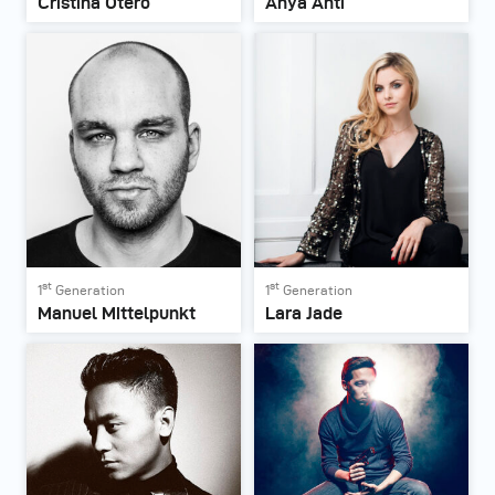
Cristina Otero
Anya Anti
st
st
1
Generation
1
Generation
Manuel Mittelpunkt
Lara Jade