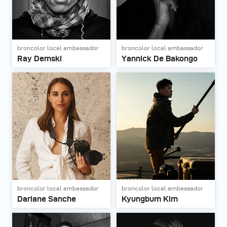
broncolor local ambassador
broncolor local ambassador
Ray Demski
Yannick De Bakongo
broncolor local ambassador
broncolor local ambassador
Dariane Sanche
Kyungbum Kim