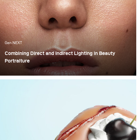
Gen NEXT
Combining Direct and Indirect Lighting in Beauty
Portraiture
The use of indirect lighting has become quite popular
among photographers in the past year. Many
photographers and clients have grown tired of the direct
flashed photography look that we are all so familiar
with and have opted for more real and natural looking
lighting alternatives.