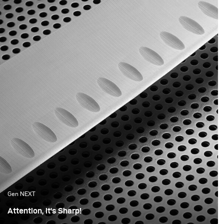
sacs. Pour mettre en
the key part in delivering
valeur ces pièces
not just the mood, but
étonnantes, nous avons
also the idea of my final
créé une atmosphère de
images.
jungle avec des tons
complémentaires pour
mettre en valeur chacun
des sacs.
Gen NEXT
Attention, it's Sharp!