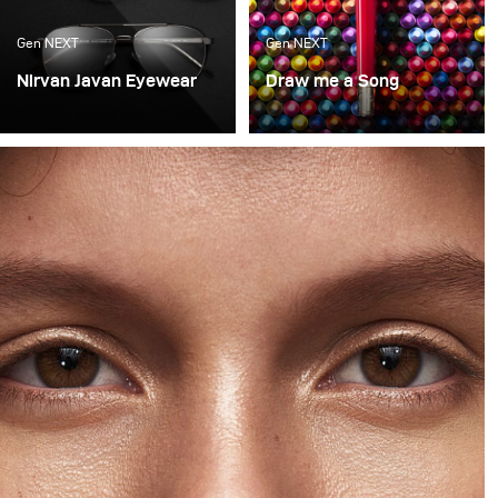
Gen NEXT
Gen NEXT
Nirvan Javan Eyewear
Draw me a Song
This time around, I
A continuation of the last
wanted to show a behind
concept, this was again a
the scenes look at a
look into what brought
shoot I did recently for a
us joy as kids and what
long time client - Nirvan
we love as adults with
Javan Eyewear.
Mont Blanc as the
product.