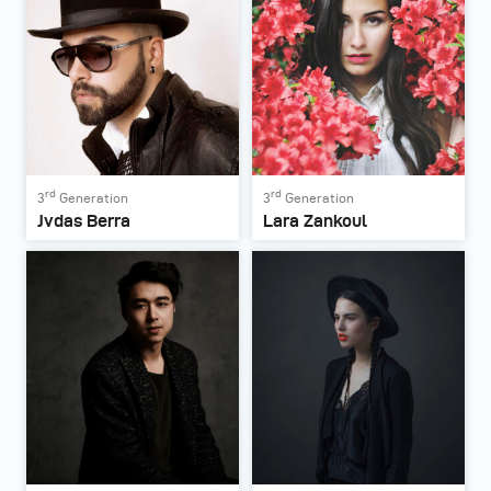
rd
rd
3
Generation
3
Generation
Jvdas Berra
Lara Zankoul