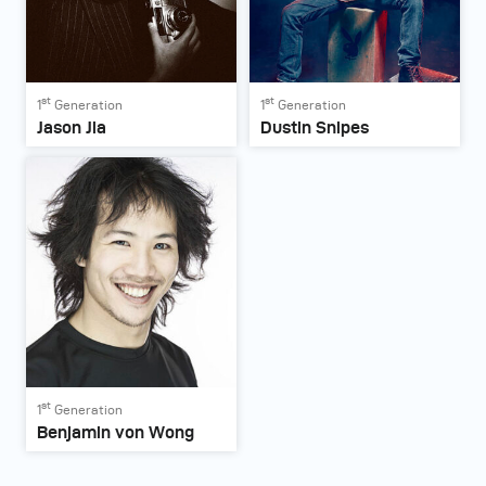
st
st
1
Generation
1
Generation
Jason Jia
Dustin Snipes
st
1
Generation
Benjamin von Wong