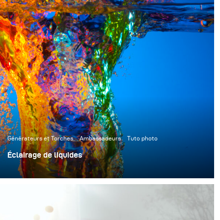
Générateurs et Torches
Ambassadeurs
Tuto photo
Éclairage de liquides
David Lund, photographe spécialisé d'Angleterre et
enseignant passionné, a démontré lors du "The
Photography Show 2022" à Birmingham les possibilités
de figer des mouvements dans des liquides avec