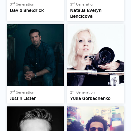
rd
rd
3
Generation
3
Generation
David Sheldrick
Natalia Evelyn
Bencicova
rd
nd
3
Generation
2
Generation
Justin Lister
Yulia Gorbachenko