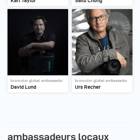
Karl Taylor
Sails Chong
broncolor global ambassador
broncolor global ambassador
David Lund
Urs Recher
ambassadeurs locaux