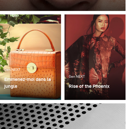
When I saw a few photographs of Cape Town-based
model Marizaan, I knew I wanted to photograph her
against a dark blue background.
Gen NEXT
Gen NEXT
Emmenez-moi dans la
jungle
Rise of the Phoenix
L'une de mes créatrices
Lighting becomes an
de sacs à main préférées
extremely important
et cliente de longue date,
factor whenever I plan
Frau Frieda, ne fait que
my conceptual fashion
fabriquer les plus beaux
projects. It always plays