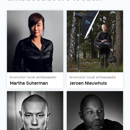
broncolor local ambassador
broncolor local ambassador
Martha Suherman
Jeroen Nieuwhuis