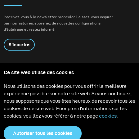
idées avec les autres, en particulier avec les amateurs
et les jeunes photographes. Devenue photographe
Inscrivez-vous à la newsletter broncolor. Laissez-vous inspirer
par nos histoires, apprenez de nouvelles configurations
officielle partenaire de Nikon Indonésie depuis 2013,
d'éclairage et restez informé.
elle a collaboré avec eux pour organiser des ateliers et
donner des conférences sur la photographie. Par
S'inscrire
ailleurs, elle informe ses téléspectateurs sur les
perspectives de l'industrie sur sa chaîne YouTube,
Produits
Programme éducatif
qu'elle a lancée en 2018.
Ce site web utilise des cookies
Contactez-nous
Technologies
Contribute to our blog
Apprendre
Support
Carrière
Nous utilisons des cookies pour vous offrir la meilleure
Aujourd'hui, avec plus de 15 ans d'expérience à son
Media Center
expérience possible sur notre site web. Si vous continuez,
actif, Martha connaît bien le paysage créatif et
nous supposons que vous êtes heureux de recevoir tous les
l'industrie indonésienne. Elle a collaboré avec de
cookies de ce site web. Pour plus d'informations sur les
cookies, veuillez vous référer à notre page
cookies
.
nombreuses marques et secteurs gouvernementaux
qui lui permettent d'explorer sa photographie et de se
Autoriser tous les cookies
développer en tant que créatrice.