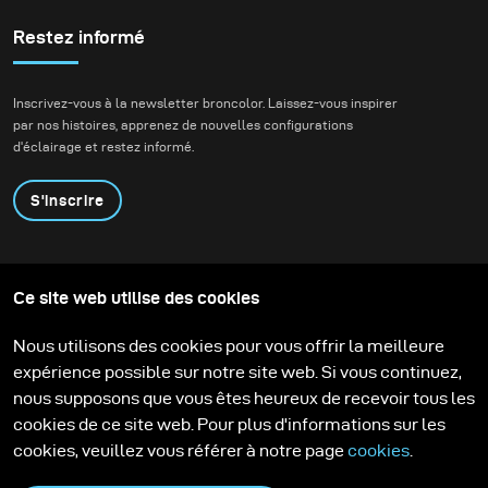
Restez informé
Inscrivez-vous à la newsletter broncolor. Laissez-vous inspirer
par nos histoires, apprenez de nouvelles configurations
d'éclairage et restez informé.
S'inscrire
Produits
Programme éducatif
Ce site web utilise des cookies
Contactez-nous
Technologies
Contribute to our blog
Apprendre
Support
Carrière
Nous utilisons des cookies pour vous offrir la meilleure
Media Center
expérience possible sur notre site web. Si vous continuez,
nous supposons que vous êtes heureux de recevoir tous les
cookies de ce site web. Pour plus d'informations sur les
cookies, veuillez vous référer à notre page
cookies
.