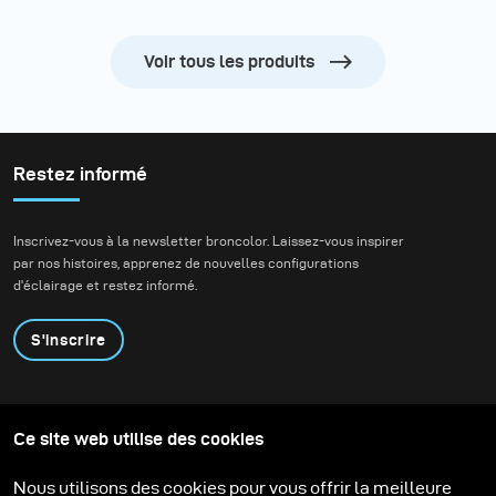
Voir tous les produits
Restez informé
Inscrivez-vous à la newsletter broncolor. Laissez-vous inspirer
par nos histoires, apprenez de nouvelles configurations
d'éclairage et restez informé.
S'inscrire
Produits
Programme éducatif
Ce site web utilise des cookies
Contactez-nous
Technologies
Contribute to our blog
Apprendre
Support
Carrière
Nous utilisons des cookies pour vous offrir la meilleure