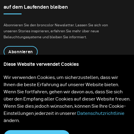
auf dem Laufenden bleiben
Abonnieren Sie den broncolor Newsletter. Lassen Sie sich von
unseren Stories inspirieren, erfahren Sie mehr über neue
Beleuchtungssysteme und bleiben Sie informiert.
Abonnieren
Diese Website verwendet Cookies
Produkte
Bildungsprogramm
Wir verwenden Cookies, um sicherzustellen, dass wir
Kontakt
Technologien
Ihnen die beste Erfahrung auf unserer Website bieten.
Contribute to our blog
Lernen
Support
Karriere
Wenn Sie fortfahren, gehen wir davon aus, dass Sie sich
Media Center
über den Empfang aller Cookies auf dieser Website freuen.
Wenn Sie dies jedoch wünschen, können Sie Ihre Cookie-
Einstellungen jederzeit in unserer
Datenschutzrichtlinie
ändern.