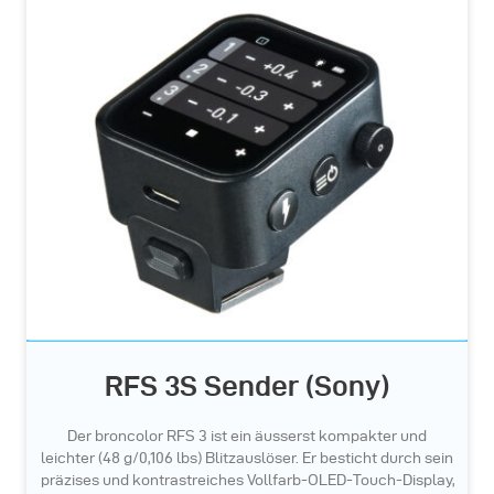
RFS 3S Sender (Sony)
Der broncolor RFS 3 ist ein äusserst kompakter und
leichter (48 g/0,106 lbs) Blitzauslöser. Er besticht durch sein
präzises und kontrastreiches Vollfarb-OLED-Touch-Display,