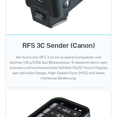
RFS 3C Sender (Canon)
Der broncolor RFS 3 ist ein äusserst kompakter und
leichter (48 g/0,106 lbs) Blitzauslöser. Er besticht durch sein
präzises und kontrastreiches Vollfarb-OLED-Touch-Display,
sein stilvolles Design, High-Speed-Sync (HSS) und seine
mühelose Bedienung.