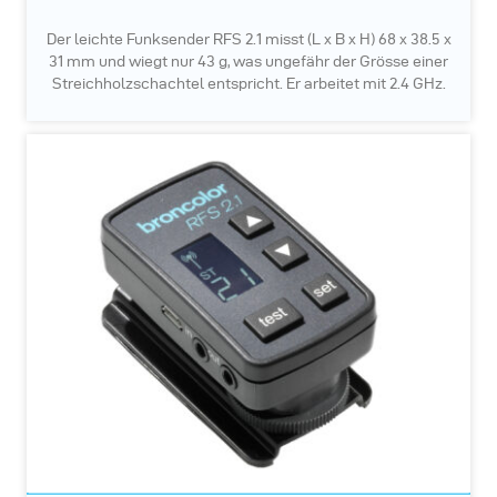
Der leichte Funksender RFS 2.1 misst (L x B x H) 68 x 38.5 x
31 mm und wiegt nur 43 g, was ungefähr der Grösse einer
Streichholzschachtel entspricht. Er arbeitet mit 2.4 GHz.