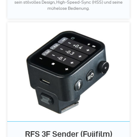
sein stilvolles Design, High-Speed-Sync (HSS) und seine
mühelose Bedienung.
RFS 3F Sender (Fujifilm)