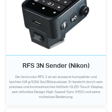
RFS 3N Sender (Nikon)
Der broncolor RFS 3 ist ein äusserst kompakter und
leichter (48 g/0,106 lbs) Blitzauslöser. Er besticht durch sein
präzises und kontrastreiches Vollfarb-OLED-Touch-Display,
sein stilvolles Design, High-Speed-Sync (HSS) und seine
mühelose Bedienung.