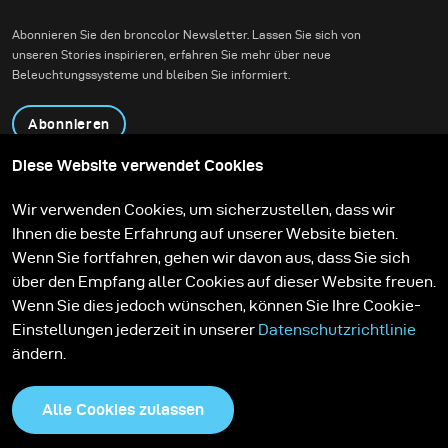
Abonnieren Sie den broncolor Newsletter. Lassen Sie sich von
unseren Stories inspirieren, erfahren Sie mehr über neue
Beleuchtungssysteme und bleiben Sie informiert.
Abonnieren
Diese Website verwendet Cookies
Produkte
Bildungsprogramm
Wir verwenden Cookies, um sicherzustellen, dass wir
Kontakt
Technologien
Ihnen die beste Erfahrung auf unserer Website bieten.
Contribute to our blog
Lernen
Support
Karriere
Wenn Sie fortfahren, gehen wir davon aus, dass Sie sich
Media Center
über den Empfang aller Cookies auf dieser Website freuen.
Wenn Sie dies jedoch wünschen, können Sie Ihre Cookie-
Einstellungen jederzeit in unserer
Datenschutzrichtlinie
ändern.
Alle Cookies zulassen