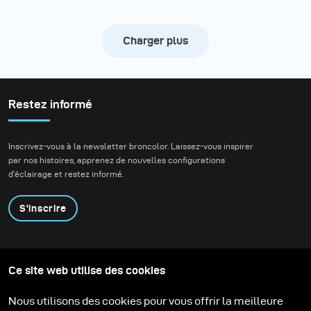
Charger plus
Restez informé
Inscrivez-vous à la newsletter broncolor. Laissez-vous inspirer
par nos histoires, apprenez de nouvelles configurations
d'éclairage et restez informé.
S'inscrire
Produits
Programme éducatif
Ce site web utilise des cookies
Contactez-nous
Technologies
Contribute to our blog
Apprendre
Support
Carrière
Nous utilisons des cookies pour vous offrir la meilleure