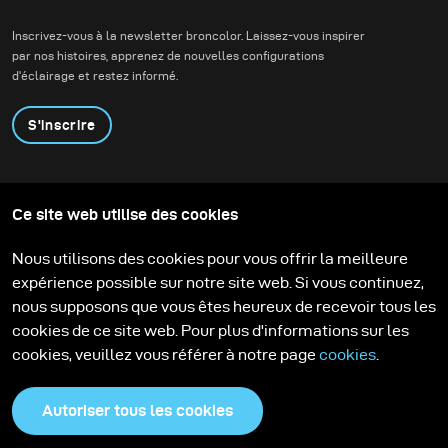
Inscrivez-vous à la newsletter broncolor. Laissez-vous inspirer
par nos histoires, apprenez de nouvelles configurations
d'éclairage et restez informé.
S'inscrire
Produits
Programme éducatif
Ce site web utilise des cookies
Contactez-nous
Technologies
Contribute to our blog
Apprendre
Support
Carrière
Nous utilisons des cookies pour vous offrir la meilleure
Media Center
expérience possible sur notre site web. Si vous continuez,
nous supposons que vous êtes heureux de recevoir tous les
cookies de ce site web. Pour plus d'informations sur les
cookies, veuillez vous référer à notre page
cookies
.
Autoriser tous les cookies