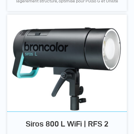
légèrement structuré, optimisé pour Pulso G et Unilite
Siros 800 L WiFi | RFS 2