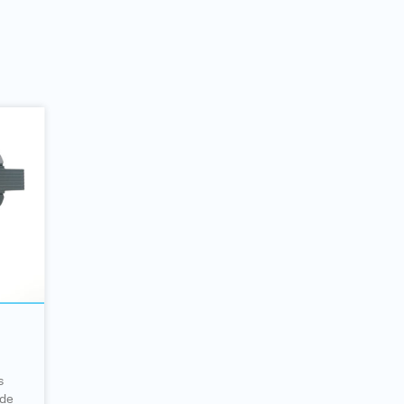
J
s
 de