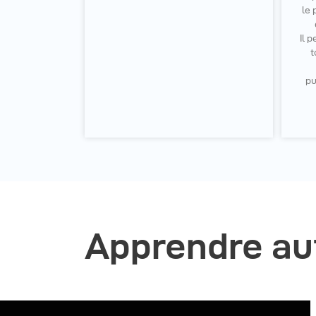
le 
Il 
t
pu
Apprendre au