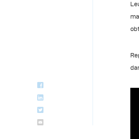
Leu
mai
obt
Reg
dan