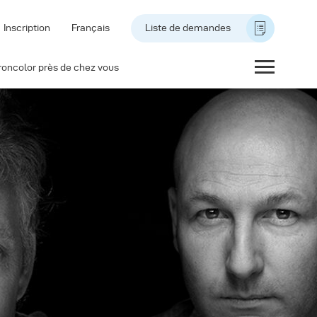
Inscription
Français
Liste de demandes
roncolor près de chez vous