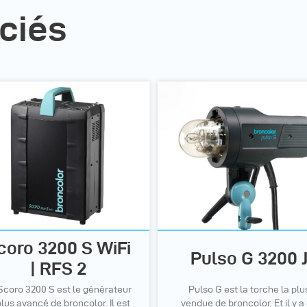
ciés
coro 3200 S WiFi
Pulso G 3200 
| RFS 2
Scoro 3200 S est le générateur
Pulso G est la torche la plu
plus avancé de broncolor. Il est
vendue de broncolor. Et il y a