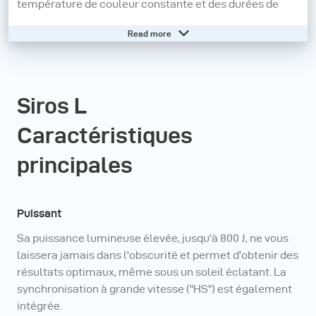
température de couleur constante et des durées de
flashes très courtes. Facile à télécommander avec
Read more
l'application bronControl. Il est disponible en 400 et 800
Joules.
Siros L
Tous les Siros L dotés de la dernière mise à jour
Caractéristiques
logicielle sont compatibles "HS". "HS" vous permet
d'utiliser votre flash compact en combinaison avec les
principales
réglages de vitesse d'obturation les plus courts de
votre appareil de photo. Par exemple, avec la lumière
Puissant
ambiante, même avec le diaphragme grand ouvert
(mise au point sélective), l'image peut être sous-
Sa puissance lumineuse élevée, jusqu'à 800 J, ne vous
laissera jamais dans l'obscurité et permet d'obtenir des
exposée correctement jusqu'à 1/8000 s et Siros L vous
résultats optimaux, même sous un soleil éclatant. La
permet toujours de définir des effets de lumière
synchronisation à grande vitesse ("HS") est également
dominants et créatifs.
intégrée.