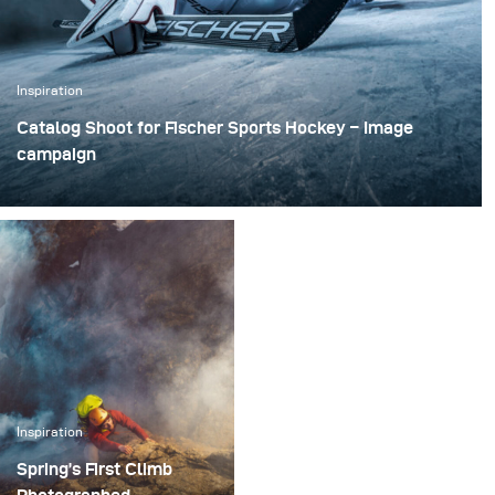
Inspiration
Catalog Shoot for Fischer Sports Hockey – Image
campaign
We shot all day long and I for the record didn’t run out of
battery once.
Inspiration
Spring’s First Climb