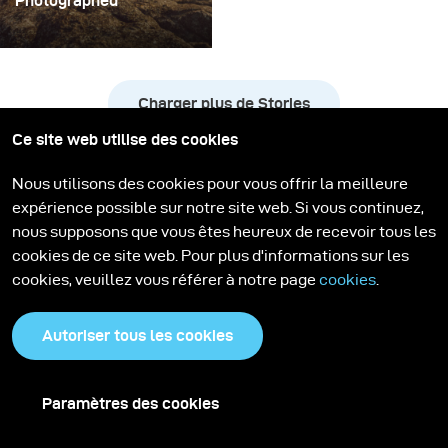
Photographed
For adventure
photographer Jay Kolsch,
a shoot outdoors means
Charger plus de Stories
combining the
uncontrolled aspects of
Ce site web utilise des cookies
nature with the
Toutes les Stories broncolor
challenges of creating a
Nous utilisons des cookies pour vous offrir la meilleure
strong image.
expérience possible sur notre site web. Si vous continuez,
nous supposons que vous êtes heureux de recevoir tous les
cookies de ce site web. Pour plus d'informations sur les
cookies, veuillez vous référer à notre page
cookies
.
Apprendre à photographier
avec le Siros L
Autoriser tous les cookies
Découvrez des tutoriels et des conseils sur le Siros L
Paramètres des cookies