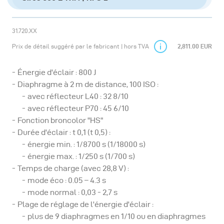
31.720.XX
Prix de détail suggéré par le fabricant | hors TVA
2,811.00 EUR
Énergie d'éclair : 800 J
Diaphragme à 2 m de distance, 100 ISO :
avec réflecteur L40 : 32 8/10
avec réflecteur P70 : 45 6/10
Fonction broncolor "HS"
Durée d'éclair : t 0,1 (t 0,5) :
énergie min. : 1/8700 s (1/18000 s)
énergie max. : 1/250 s (1/700 s)
Temps de charge (avec 28,8 V) :
mode éco : 0.05 – 4.3 s
mode normal : 0,03 - 2,7 s
Plage de réglage de l'énergie d'éclair :
plus de 9 diaphragmes en 1/10 ou en diaphragmes