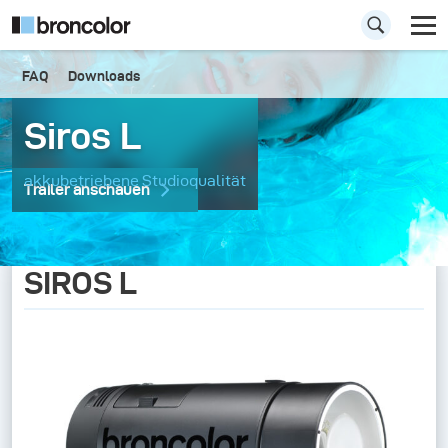
FAQ
Downloads
Siros L
akkubetriebene Studioqualität
Trailer anschauen
SIROS L