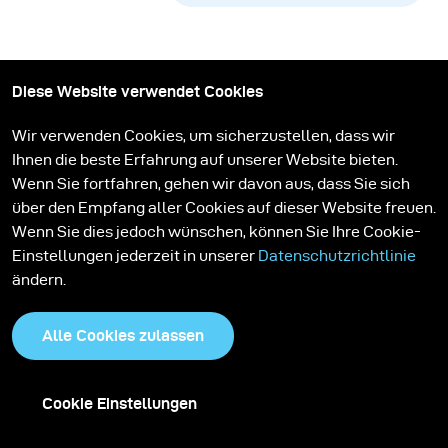
strong image.
Diese Website verwendet Cookies
Lernen Sie, wie man den
Wir verwenden Cookies, um sicherzustellen, dass wir
Siros L einsetzt
Ihnen die beste Erfahrung auf unserer Website bieten.
Wenn Sie fortfahren, gehen wir davon aus, dass Sie sich
über den Empfang aller Cookies auf dieser Website freuen.
Entdecken Sie kurze Anleitungsbeispiele zum Siros L
Wenn Sie dies jedoch wünschen, können Sie Ihre Cookie-
Einstellungen jederzeit in unserer
Datenschutzrichtlinie
ändern.
Alle Cookies zulassen
Cookie Einstellungen
Wie dieses Foto entstand
Erklärvideos
So halten Sie die Blende
Wie man Tiere