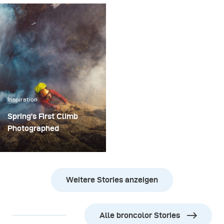
battery once.
Inspiration
Spring’s First Climb
Photographed
For adventure
photographer Jay Kolsch,
a shoot outdoors means
Weitere Stories anzeigen
combining the
uncontrolled aspects of
nature with the
Alle broncolor Stories
challenges of creating a