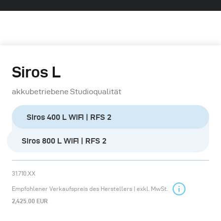
Siros L
akkubetriebene Studioqualität
Siros 400 L WiFi | RFS 2
Siros 800 L WiFi | RFS 2
31.710.XX
Empfohlener Verkaufspreis des Herstellers | exkl. MwSt.
2,425.00 EUR