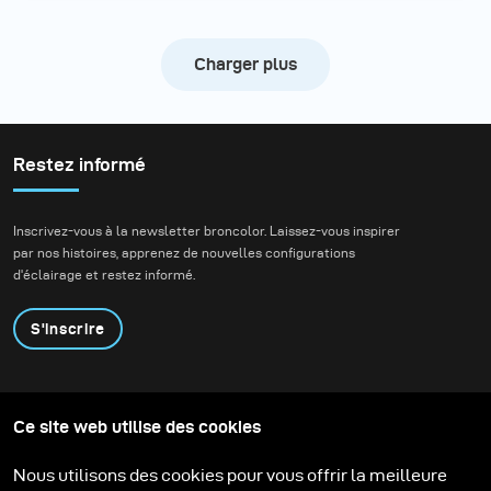
Charger plus
Restez informé
Inscrivez-vous à la newsletter broncolor. Laissez-vous inspirer
par nos histoires, apprenez de nouvelles configurations
d'éclairage et restez informé.
S'inscrire
Produits
Programme éducatif
Ce site web utilise des cookies
Contactez-nous
Technologies
Contribute to our blog
Apprendre
Support
Carrière
Nous utilisons des cookies pour vous offrir la meilleure