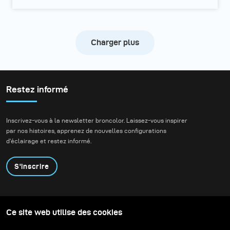
Charger plus
Restez informé
Inscrivez-vous à la newsletter broncolor. Laissez-vous inspirer
par nos histoires, apprenez de nouvelles configurations
d'éclairage et restez informé.
S'inscrire
Produits
Programme éducatif
Ce site web utilise des cookies
Contactez-nous
Technologies
Contribute to our blog
Apprendre