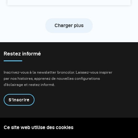
Charger plus
Restez informé
Inscrivez-vous à la newsletter broncolor. Laissez-vous inspirer
par nos histoires, apprenez de nouvelles configurations
d'éclairage et restez informé.
S'inscrire
Produits
Programme éducatif
Ce site web utilise des cookies
Contactez-nous
Technologies
Contribute to our blog
Apprendre