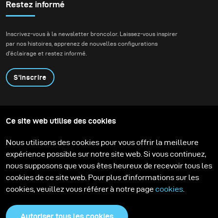
Restez informé
Inscrivez-vous à la newsletter broncolor. Laissez-vous inspirer
par nos histoires, apprenez de nouvelles configurations
d'éclairage et restez informé.
S'inscrire
Produits
Programme éducatif
Ce site web utilise des cookies
Contactez-nous
Technologies
Contribute to our blog
Apprendre
Support
Carrière
Nous utilisons des cookies pour vous offrir la meilleure
Media Center
expérience possible sur notre site web. Si vous continuez,
nous supposons que vous êtes heureux de recevoir tous les
cookies de ce site web. Pour plus d'informations sur les
cookies, veuillez vous référer à notre page
cookies
.
Autoriser tous les cookies