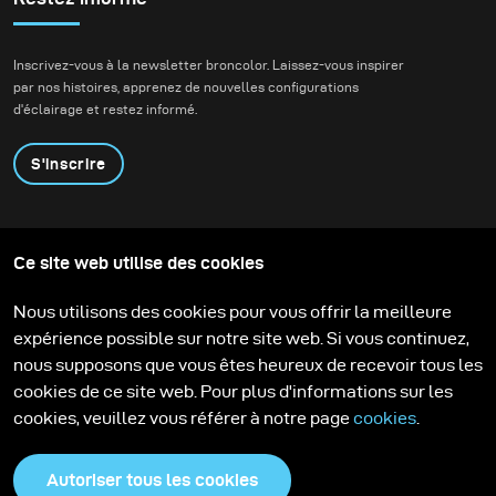
Inscrivez-vous à la newsletter broncolor. Laissez-vous inspirer
par nos histoires, apprenez de nouvelles configurations
d'éclairage et restez informé.
S'inscrire
Produits
Programme éducatif
Ce site web utilise des cookies
Contactez-nous
Technologies
Contribute to our blog
Apprendre
Support
Carrière
Nous utilisons des cookies pour vous offrir la meilleure
Media Center
expérience possible sur notre site web. Si vous continuez,
nous supposons que vous êtes heureux de recevoir tous les
cookies de ce site web. Pour plus d'informations sur les
cookies, veuillez vous référer à notre page
cookies
.
Autoriser tous les cookies