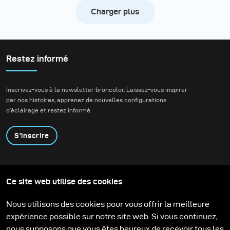
Charger plus
Restez informé
Inscrivez-vous à la newsletter broncolor. Laissez-vous inspirer
par nos histoires, apprenez de nouvelles configurations
d'éclairage et restez informé.
S'inscrire
Produits
Programme éducatif
Ce site web utilise des cookies
Contactez-nous
Technologies
Contribute to our blog
Apprendre
Support
Carrière
Nous utilisons des cookies pour vous offrir la meilleure
Media Center
expérience possible sur notre site web. Si vous continuez,
nous supposons que vous êtes heureux de recevoir tous les