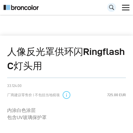
人像反光罩供环闪Ringflash
C灯头用
33.124.00
厂商建议零售价 | 不包括当地税项
725.00 EUR
内涂白色涂层
包含UV玻璃保护罩