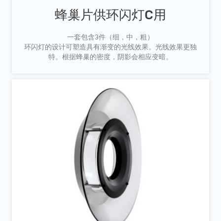
蜂巢片供环闪灯C用
一套包含3件（细，中，粗）
环闪灯的设计可塑造具有渐变的光线效果。光线效果更独
特。根据蜂巢的密度，阴影会相应变暗。