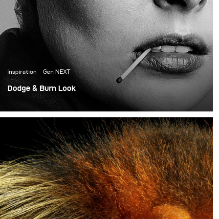
Inspiration
Gen NEXT
Dodge & Burn Look
First, shoot as a part of GenNEXT. Lighting a whole shoot
with a single Para 133 HR and a Siros 800.