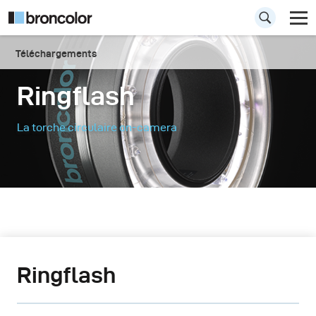
Téléchargements
Ringflash
La torche circulaire on-camera
Ringflash