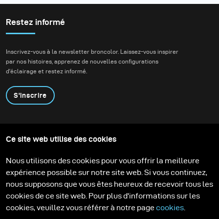
Restez informé
Inscrivez-vous à la newsletter broncolor. Laissez-vous inspirer
par nos histoires, apprenez de nouvelles configurations
d'éclairage et restez informé.
S'inscrire
Produits
Programme éducatif
Ce site web utilise des cookies
Contactez-nous
Technologies
Contribute to our blog
Apprendre
Support
Carrière
Nous utilisons des cookies pour vous offrir la meilleure
Media Center
expérience possible sur notre site web. Si vous continuez,
nous supposons que vous êtes heureux de recevoir tous les
cookies de ce site web. Pour plus d'informations sur les
cookies, veuillez vous référer à notre page
cookies
.