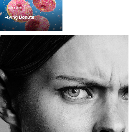
Inspiration
Flying Donuts
Pour élargir mon
portefeuille et aussi pour
développer mes propres
compétences, les
projets libres et créatifs
font partie intégrante de
mon entreprise. C'est
ainsi qu'est née cette
série dont le titre
provisoire est "Flying
Donuts".