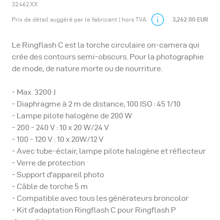
32.462.XX
Prix de détail suggéré par le fabricant | hors TVA
3,262.00 EUR
Le Ringflash C est la torche circulaire on-camera qui
crée des contours semi-obscurs. Pour la photographie
de mode, de nature morte ou de nourriture.
- Max. 3200 J
- Diaphragme à 2 m de distance, 100 ISO : 45 1/10
- Lampe pilote halogène de 200 W
- 200 - 240 V : 10 x 20 W/24 V
- 100 - 120 V : 10 x 20W/12 V
- Avec tube-éclair, lampe pilote halogène et réflecteur
- Verre de protection
- Support d'appareil photo
- Câble de torche 5 m
- Compatible avec tous les générateurs broncolor
- Kit d'adaptation Ringflash C pour Ringflash P