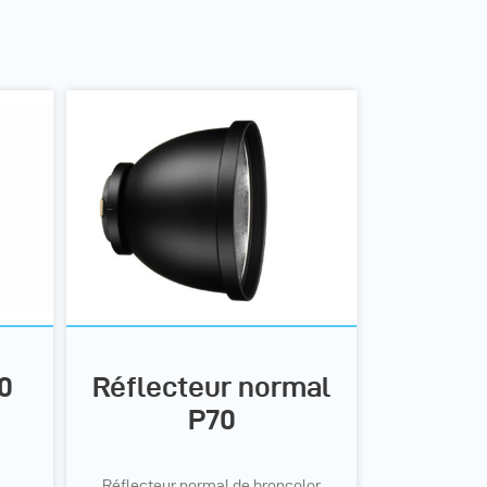
0
Réflecteur normal
P70
Réflecteur normal de broncolor,