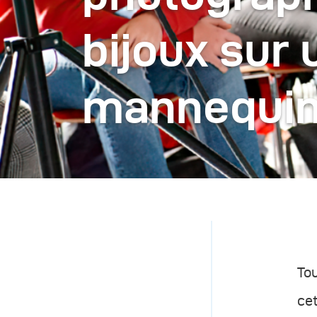
bijoux sur 
mannequi
Tou
cet