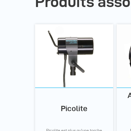
Produits asso
Picolite
Picolite est plus qu'une torche