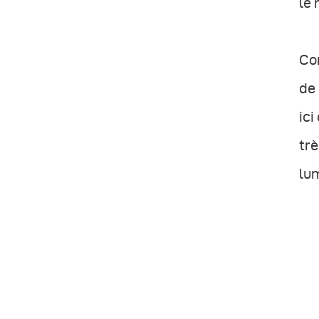
le 
Com
de
ici
trè
lum