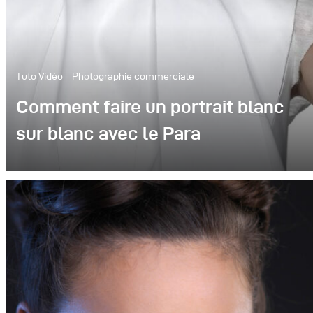
Tuto Vidéo
Photographie commerciale
Comment faire un portrait blanc
sur blanc avec le Para
Découvrez une façon fantastique d'utiliser le
grand Para 222, dans une position défocalisée,
pour un grand résultat de la photographie de
mode.