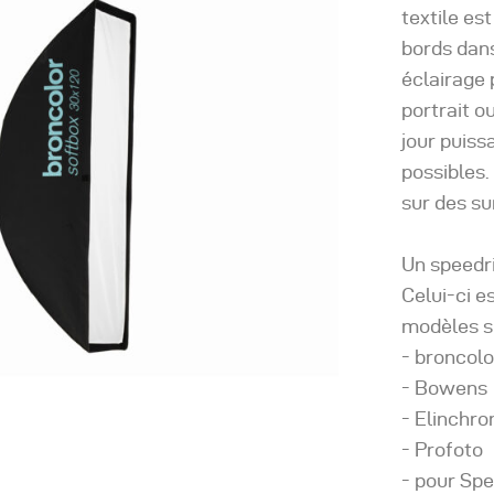
textile est
bords dan
éclairage
portrait o
jour puiss
possibles.
sur des su
Un speedr
Celui-ci e
modèles su
- broncolo
- Bowens
- Elinchr
- Profoto
- pour Spe