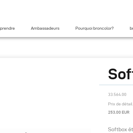
prendre
Ambassadeurs
Pourquoi broncolor?
b
Sof
33.564.00
Prix de détai
253.00 EUR
Softbox ét