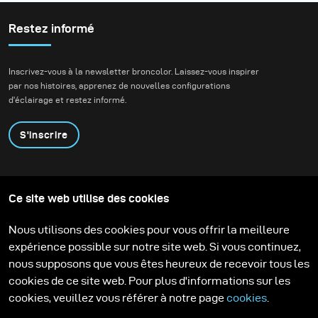
Restez informé
Inscrivez-vous à la newsletter broncolor. Laissez-vous inspirer
par nos histoires, apprenez de nouvelles configurations
d'éclairage et restez informé.
S'inscrire
Produits
Programme éducatif
Ce site web utilise des cookies
Contactez-nous
Technologies
Contribute to our blog
Apprendre
Support
Carrière
Nous utilisons des cookies pour vous offrir la meilleure
Media Center
expérience possible sur notre site web. Si vous continuez,
nous supposons que vous êtes heureux de recevoir tous les
cookies de ce site web. Pour plus d'informations sur les
cookies, veuillez vous référer à notre page
cookies
.